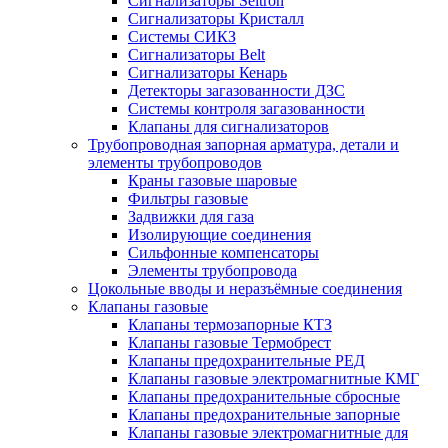
Сигнализаторы Seitron
Сигнализаторы Кристалл
Системы СИКЗ
Сигнализаторы Belt
Сигнализаторы Кенарь
Детекторы загазованности ДЗС
Системы контроля загазованности
Клапаны для сигнализаторов
Трубопроводная запорная арматура, детали и
элементы трубопроводов
Краны газовые шаровые
Фильтры газовые
Задвижки для газа
Изолирующие соединения
Сильфонные компенсаторы
Элементы трубопровода
Цокольные вводы и неразъёмные соединения
Клапаны газовые
Клапаны термозапорные КТЗ
Клапаны газовые Термобрест
Клапаны предохранительные РЕД
Клапаны газовые электромагнитные КМГ
Клапаны предохранительные сбросные
Клапаны предохранительные запорные
Клапаны газовые электромагнитные для