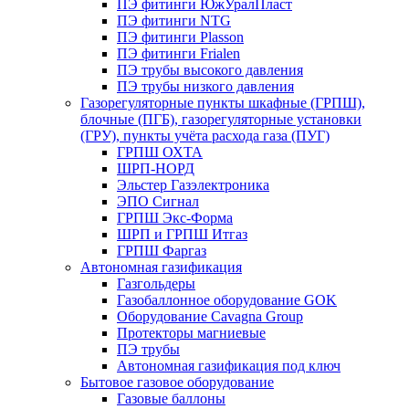
ПЭ фитинги ЮжУралПласт
ПЭ фитинги NTG
ПЭ фитинги Plasson
ПЭ фитинги Frialen
ПЭ трубы высокого давления
ПЭ трубы низкого давления
Газорегуляторные пункты шкафные (ГРПШ),
блочные (ПГБ), газорегуляторные установки
(ГРУ), пункты учёта расхода газа (ПУГ)
ГРПШ ОХТА
ШРП-НОРД
Эльстер Газэлектроника
ЭПО Сигнал
ГРПШ Экс-Форма
ШРП и ГРПШ Итгаз
ГРПШ Фаргаз
Автономная газификация
Газгольдеры
Газобаллонное оборудование GOK
Оборудование Cavagna Group
Протекторы магниевые
ПЭ трубы
Автономная газификация под ключ
Бытовое газовое оборудование
Газовые баллоны