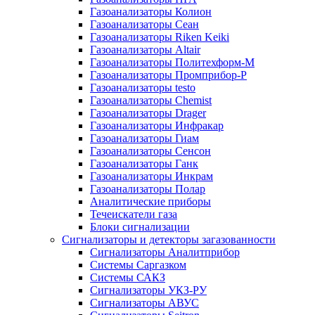
Газоанализаторы Колион
Газоанализаторы Сеан
Газоанализаторы Riken Keiki
Газоанализаторы Altair
Газоанализаторы Политехформ-М
Газоанализаторы Промприбор-Р
Газоанализаторы testo
Газоанализаторы Chemist
Газоанализаторы Drager
Газоанализаторы Инфракар
Газоанализаторы Гиам
Газоанализаторы Сенсон
Газоанализаторы Ганк
Газоанализаторы Инкрам
Газоанализаторы Полар
Аналитические приборы
Течеискатели газа
Блоки сигнализации
Сигнализаторы и детекторы загазованности
Сигнализаторы Аналитприбор
Системы Саргазком
Системы САКЗ
Сигнализаторы УКЗ-РУ
Сигнализаторы АВУС