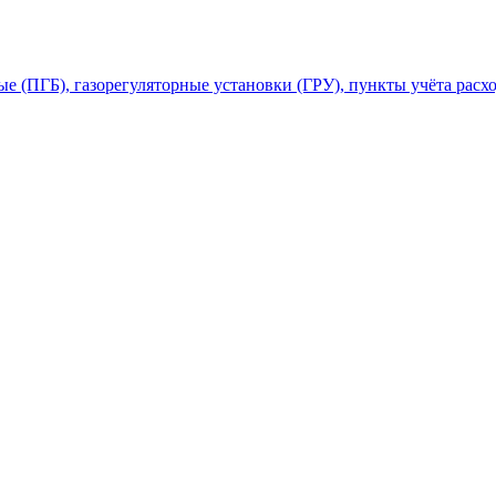
 (ПГБ), газорегуляторные установки (ГРУ), пункты учёта расхо