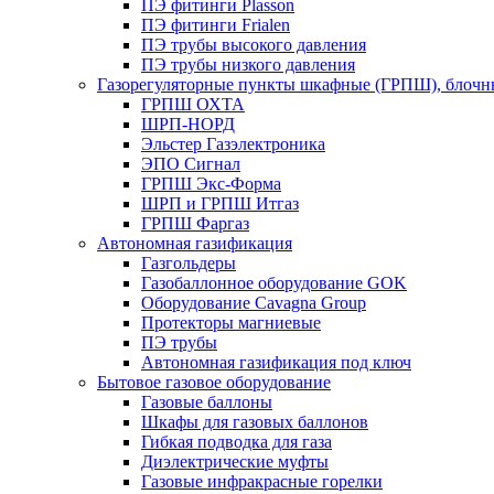
ПЭ фитинги Plasson
ПЭ фитинги Frialen
ПЭ трубы высокого давления
ПЭ трубы низкого давления
Газорегуляторные пункты шкафные (ГРПШ), блочные
ГРПШ ОХТА
ШРП-НОРД
Эльстер Газэлектроника
ЭПО Сигнал
ГРПШ Экс-Форма
ШРП и ГРПШ Итгаз
ГРПШ Фаргаз
Автономная газификация
Газгольдеры
Газобаллонное оборудование GOK
Оборудование Cavagna Group
Протекторы магниевые
ПЭ трубы
Автономная газификация под ключ
Бытовое газовое оборудование
Газовые баллоны
Шкафы для газовых баллонов
Гибкая подводка для газа
Диэлектрические муфты
Газовые инфракрасные горелки