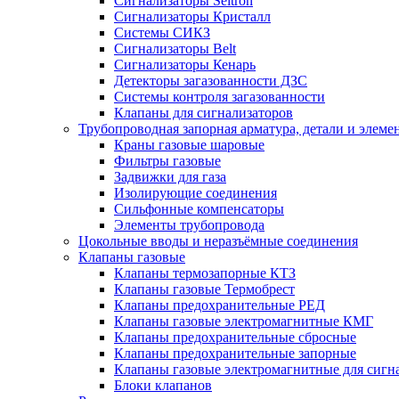
Сигнализаторы Seitron
Сигнализаторы Кристалл
Системы СИКЗ
Сигнализаторы Belt
Сигнализаторы Кенарь
Детекторы загазованности ДЗС
Системы контроля загазованности
Клапаны для сигнализаторов
Трубопроводная запорная арматура, детали и элем
Краны газовые шаровые
Фильтры газовые
Задвижки для газа
Изолирующие соединения
Сильфонные компенсаторы
Элементы трубопровода
Цокольные вводы и неразъёмные соединения
Клапаны газовые
Клапаны термозапорные КТЗ
Клапаны газовые Термобрест
Клапаны предохранительные РЕД
Клапаны газовые электромагнитные КМГ
Клапаны предохранительные сбросные
Клапаны предохранительные запорные
Клапаны газовые электромагнитные для сигн
Блоки клапанов