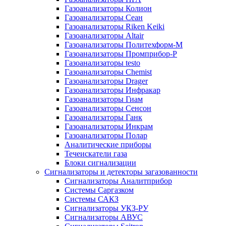
Газоанализаторы Колион
Газоанализаторы Сеан
Газоанализаторы Riken Keiki
Газоанализаторы Altair
Газоанализаторы Политехформ-М
Газоанализаторы Промприбор-Р
Газоанализаторы testo
Газоанализаторы Chemist
Газоанализаторы Drager
Газоанализаторы Инфракар
Газоанализаторы Гиам
Газоанализаторы Сенсон
Газоанализаторы Ганк
Газоанализаторы Инкрам
Газоанализаторы Полар
Аналитические приборы
Течеискатели газа
Блоки сигнализации
Сигнализаторы и детекторы загазованности
Сигнализаторы Аналитприбор
Системы Саргазком
Системы САКЗ
Сигнализаторы УКЗ-РУ
Сигнализаторы АВУС