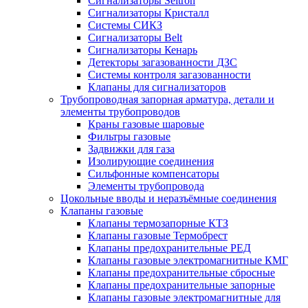
Сигнализаторы Seitron
Сигнализаторы Кристалл
Системы СИКЗ
Сигнализаторы Belt
Сигнализаторы Кенарь
Детекторы загазованности ДЗС
Системы контроля загазованности
Клапаны для сигнализаторов
Трубопроводная запорная арматура, детали и
элементы трубопроводов
Краны газовые шаровые
Фильтры газовые
Задвижки для газа
Изолирующие соединения
Сильфонные компенсаторы
Элементы трубопровода
Цокольные вводы и неразъёмные соединения
Клапаны газовые
Клапаны термозапорные КТЗ
Клапаны газовые Термобрест
Клапаны предохранительные РЕД
Клапаны газовые электромагнитные КМГ
Клапаны предохранительные сбросные
Клапаны предохранительные запорные
Клапаны газовые электромагнитные для