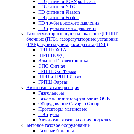
ПЭ фитинги ЮжУралПласт
ПЭ фитинги NTG
ПЭ фитинги Plasson
ПЭ фитинги Frialen
ПЭ трубы высокого давления
ПЭ трубы низкого давления
Газорегуляторные пункты шкафные (ГРПШ),
блочные (ПГБ), газорегуляторные установки
(ГРУ), пункты учёта расхода газа (ПУГ)
ГРПШ ОХТА
ШРП-НОРД
Эльстер Газэлектроника
ЭПО Сигнал
ГРПШ Экс-Форма
ШРП и ГРПШ Итгаз
ГРПШ Фаргаз
Автономная газификация
Газгольдеры
Газобаллонное оборудование GOK
Оборудование Cavagna Group
Протекторы магниевые
ПЭ трубы
Автономная газификация под ключ
Бытовое газовое оборудование
Газовые баллоны