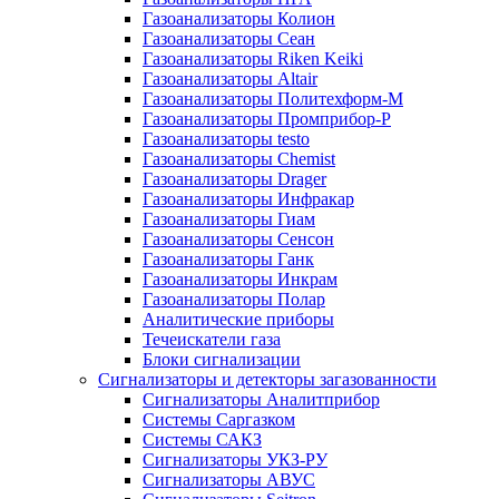
Газоанализаторы Колион
Газоанализаторы Сеан
Газоанализаторы Riken Keiki
Газоанализаторы Altair
Газоанализаторы Политехформ-М
Газоанализаторы Промприбор-Р
Газоанализаторы testo
Газоанализаторы Chemist
Газоанализаторы Drager
Газоанализаторы Инфракар
Газоанализаторы Гиам
Газоанализаторы Сенсон
Газоанализаторы Ганк
Газоанализаторы Инкрам
Газоанализаторы Полар
Аналитические приборы
Течеискатели газа
Блоки сигнализации
Сигнализаторы и детекторы загазованности
Сигнализаторы Аналитприбор
Системы Саргазком
Системы САКЗ
Сигнализаторы УКЗ-РУ
Сигнализаторы АВУС