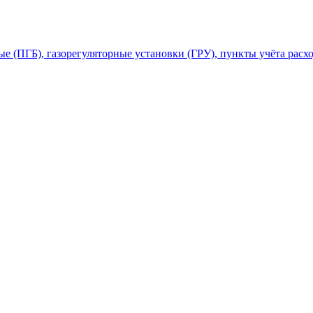
 (ПГБ), газорегуляторные установки (ГРУ), пункты учёта расхо