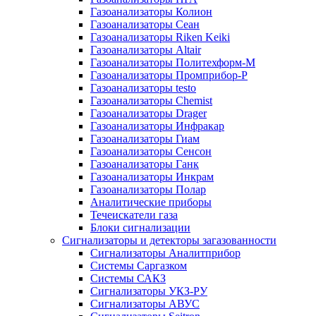
Газоанализаторы Колион
Газоанализаторы Сеан
Газоанализаторы Riken Keiki
Газоанализаторы Altair
Газоанализаторы Политехформ-М
Газоанализаторы Промприбор-Р
Газоанализаторы testo
Газоанализаторы Chemist
Газоанализаторы Drager
Газоанализаторы Инфракар
Газоанализаторы Гиам
Газоанализаторы Сенсон
Газоанализаторы Ганк
Газоанализаторы Инкрам
Газоанализаторы Полар
Аналитические приборы
Течеискатели газа
Блоки сигнализации
Сигнализаторы и детекторы загазованности
Сигнализаторы Аналитприбор
Системы Саргазком
Системы САКЗ
Сигнализаторы УКЗ-РУ
Сигнализаторы АВУС