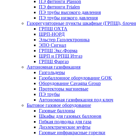
ПЭ фитинги Plasson
ПЭ фитинги Frialen
ПЭ трубы высокого давления
ПЭ трубы низкого давления
Газорегуляторные пункты шкафные (ГРПШ), блочные
ГРПШ ОХТА
ШРП-НОРД
Эльстер Газэлектроника
ЭПО Сигнал
ГРПШ Экс-Форма
ШРП и ГРПШ Итгаз
ГРПШ Фаргаз
Автономная газификация
Газгольдеры
Газобаллонное оборудование GOK
Оборудование Cavagna Group
Протекторы магниевые
ПЭ трубы
Автономная газификация под ключ
Бытовое газовое оборудование
Газовые баллоны
Шкафы для газовых баллонов
Гибкая подводка для газа
Диэлектрические муфты
Газовые инфракрасные горелки