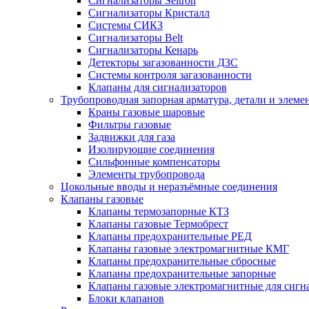
Сигнализаторы Seitron
Сигнализаторы Кристалл
Системы СИКЗ
Сигнализаторы Belt
Сигнализаторы Кенарь
Детекторы загазованности ДЗС
Системы контроля загазованности
Клапаны для сигнализаторов
Трубопроводная запорная арматура, детали и элем
Краны газовые шаровые
Фильтры газовые
Задвижки для газа
Изолирующие соединения
Сильфонные компенсаторы
Элементы трубопровода
Цокольные вводы и неразъёмные соединения
Клапаны газовые
Клапаны термозапорные КТЗ
Клапаны газовые Термобрест
Клапаны предохранительные РЕД
Клапаны газовые электромагнитные КМГ
Клапаны предохранительные сбросные
Клапаны предохранительные запорные
Клапаны газовые электромагнитные для сигн
Блоки клапанов