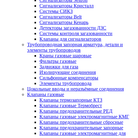
Сигнализаторы Seitron
Сигнализаторы Кристалл
Системы СИКЗ
Сигнализаторы Belt
Сигнализаторы Кенарь
Детекторы загазованности ДЗС
Системы контроля загазованности
Клапаны для сигнализаторов
Трубопроводная запорная арматура, детали и
элементы трубопроводов
Краны газовые шаровые
Фильтры газовые
Задвижки для газа
Изолирующие соединения
Сильфонные компенсаторы
Элементы трубопровода
Цокольные вводы и неразъёмные соединения
Клапаны газовые
Клапаны термозапорные КТЗ
Клапаны газовые Термобрест
Клапаны предохранительные РЕД
Клапаны газовые электромагнитные КМГ
Клапаны предохранительные сбросные
Клапаны предохранительные запорные
Клапаны газовые электромагнитные для