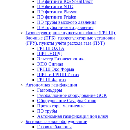
ПЭ фитинги ЮжУралПласт
ПЭ фитинги NTG
ПЭ фитинги Plasson
ПЭ фитинги Frialen
ПЭ трубы высокого давления
ПЭ трубы низкого давления
Газорегуляторные пункты шкафные (ГРПШ),
блочные (ПГБ), газорегуляторные установки
(ГРУ), пункты учёта расхода газа (ПУГ)
ГРПШ ОХТА
ШРП-НОРД
Эльстер Газэлектроника
ЭПО Сигнал
ГРПШ Экс-Форма
ШРП и ГРПШ Итгаз
ГРПШ Фаргаз
Автономная газификация
Газгольдеры
Газобаллонное оборудование GOK
Оборудование Cavagna Group
Протекторы магниевые
ПЭ трубы
Автономная газификация под ключ
Бытовое газовое оборудование
Газовые баллоны