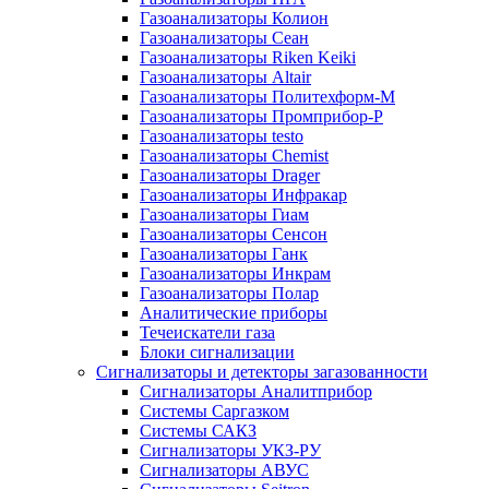
Газоанализаторы Колион
Газоанализаторы Сеан
Газоанализаторы Riken Keiki
Газоанализаторы Altair
Газоанализаторы Политехформ-М
Газоанализаторы Промприбор-Р
Газоанализаторы testo
Газоанализаторы Chemist
Газоанализаторы Drager
Газоанализаторы Инфракар
Газоанализаторы Гиам
Газоанализаторы Сенсон
Газоанализаторы Ганк
Газоанализаторы Инкрам
Газоанализаторы Полар
Аналитические приборы
Течеискатели газа
Блоки сигнализации
Сигнализаторы и детекторы загазованности
Сигнализаторы Аналитприбор
Системы Саргазком
Системы САКЗ
Сигнализаторы УКЗ-РУ
Сигнализаторы АВУС