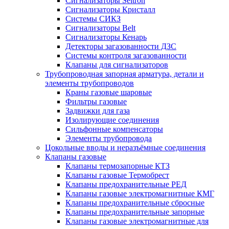
Сигнализаторы Seitron
Сигнализаторы Кристалл
Системы СИКЗ
Сигнализаторы Belt
Сигнализаторы Кенарь
Детекторы загазованности ДЗС
Системы контроля загазованности
Клапаны для сигнализаторов
Трубопроводная запорная арматура, детали и
элементы трубопроводов
Краны газовые шаровые
Фильтры газовые
Задвижки для газа
Изолирующие соединения
Сильфонные компенсаторы
Элементы трубопровода
Цокольные вводы и неразъёмные соединения
Клапаны газовые
Клапаны термозапорные КТЗ
Клапаны газовые Термобрест
Клапаны предохранительные РЕД
Клапаны газовые электромагнитные КМГ
Клапаны предохранительные сбросные
Клапаны предохранительные запорные
Клапаны газовые электромагнитные для