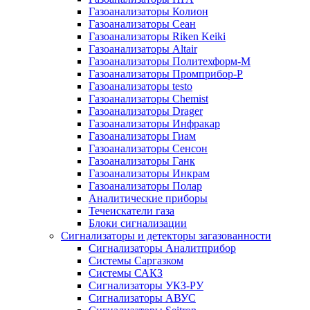
Газоанализаторы Колион
Газоанализаторы Сеан
Газоанализаторы Riken Keiki
Газоанализаторы Altair
Газоанализаторы Политехформ-М
Газоанализаторы Промприбор-Р
Газоанализаторы testo
Газоанализаторы Chemist
Газоанализаторы Drager
Газоанализаторы Инфракар
Газоанализаторы Гиам
Газоанализаторы Сенсон
Газоанализаторы Ганк
Газоанализаторы Инкрам
Газоанализаторы Полар
Аналитические приборы
Течеискатели газа
Блоки сигнализации
Сигнализаторы и детекторы загазованности
Сигнализаторы Аналитприбор
Системы Саргазком
Системы САКЗ
Сигнализаторы УКЗ-РУ
Сигнализаторы АВУС