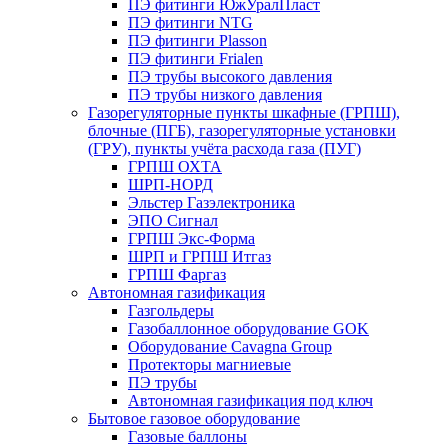
ПЭ фитинги ЮжУралПласт
ПЭ фитинги NTG
ПЭ фитинги Plasson
ПЭ фитинги Frialen
ПЭ трубы высокого давления
ПЭ трубы низкого давления
Газорегуляторные пункты шкафные (ГРПШ),
блочные (ПГБ), газорегуляторные установки
(ГРУ), пункты учёта расхода газа (ПУГ)
ГРПШ ОХТА
ШРП-НОРД
Эльстер Газэлектроника
ЭПО Сигнал
ГРПШ Экс-Форма
ШРП и ГРПШ Итгаз
ГРПШ Фаргаз
Автономная газификация
Газгольдеры
Газобаллонное оборудование GOK
Оборудование Cavagna Group
Протекторы магниевые
ПЭ трубы
Автономная газификация под ключ
Бытовое газовое оборудование
Газовые баллоны