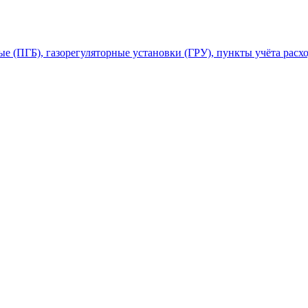
 (ПГБ), газорегуляторные установки (ГРУ), пункты учёта расхо