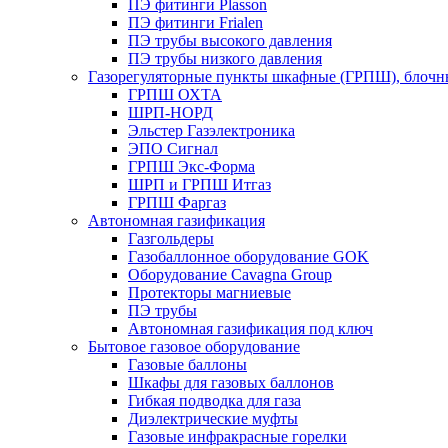
ПЭ фитинги Plasson
ПЭ фитинги Frialen
ПЭ трубы высокого давления
ПЭ трубы низкого давления
Газорегуляторные пункты шкафные (ГРПШ), блочные
ГРПШ ОХТА
ШРП-НОРД
Эльстер Газэлектроника
ЭПО Сигнал
ГРПШ Экс-Форма
ШРП и ГРПШ Итгаз
ГРПШ Фаргаз
Автономная газификация
Газгольдеры
Газобаллонное оборудование GOK
Оборудование Cavagna Group
Протекторы магниевые
ПЭ трубы
Автономная газификация под ключ
Бытовое газовое оборудование
Газовые баллоны
Шкафы для газовых баллонов
Гибкая подводка для газа
Диэлектрические муфты
Газовые инфракрасные горелки