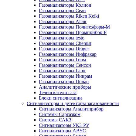
Газоанализаторы Колион
Газоанализаторы Сеан
Газоанализаторы Riken Keiki
Газоанализаторы Altair
Газоанализаторы Политехформ-М
Газоанализаторы Промприбор-Р
Газоанализаторы testo
Газоанализаторы Chemist
Газоанализаторы Drager
Газоанализаторы Инфракар
Газоанализаторы Гиам
Газоанализаторы Сенсон
Газоанализаторы Ганк
Газоанализаторы Инкрам
Газоанализаторы Полар
Аналитические приборы
Течеискатели газа
Блоки сигнализации
Сигнализаторы и детекторы загазованности
Сигнализаторы Аналитприбор
Системы Саргазком
Системы САКЗ
Сигнализаторы УКЗ-РУ
Сигнализаторы АВУС