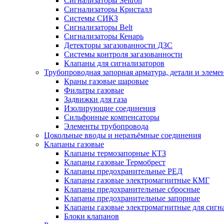
Сигнализаторы Seitron
Сигнализаторы Кристалл
Системы СИКЗ
Сигнализаторы Belt
Сигнализаторы Кенарь
Детекторы загазованности ДЗС
Системы контроля загазованности
Клапаны для сигнализаторов
Трубопроводная запорная арматура, детали и элем
Краны газовые шаровые
Фильтры газовые
Задвижки для газа
Изолирующие соединения
Сильфонные компенсаторы
Элементы трубопровода
Цокольные вводы и неразъёмные соединения
Клапаны газовые
Клапаны термозапорные КТЗ
Клапаны газовые Термобрест
Клапаны предохранительные РЕД
Клапаны газовые электромагнитные КМГ
Клапаны предохранительные сбросные
Клапаны предохранительные запорные
Клапаны газовые электромагнитные для сигн
Блоки клапанов