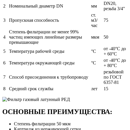
DN20,
2
Номинальный диаметр DN
мм
резьба 3/4"
ст.
3
Пропускная способность
м3/
75
час
Степень фильтрации не менее 99%
4
частиц имеющих линейные размеры
мкм
50
превышающие
от -40°С до
5
Температура рабочей среды
°С
+ 60°С
от -40°С до
6
Температура окружающей среды
°С
+ 80°С
резьбовой
7
Способ присоединения к трубопроводу
по ГОСТ
6357-81
8
Средний срок службы
лет
15
ОСНОВНЫЕ ПРЕИМУЩЕСТВА:
Степень фильтрации 50 мкм
Картридж из нержавеющей сетки