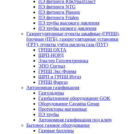
ПЭ фитинги ЮжУралПласт
ПЭ фитинги NTG
ПЭ фитинги Plasson
ПЭ фитинги Frialen
ПЭ трубы высокого давления
ПЭ трубы низкого давления
Газорегуляторные пункты шкафные (ГРПШ),
блочные (ПГБ), газорегуляторные установки
(ГРУ), пункты учёта расхода газа (ПУГ)
ГРПШ ОХТА
ШРП-НОРД
Эльстер Газэлектроника
ЭПО Сигнал
ГРПШ Экс-Форма
ШРП и ГРПШ Итгаз
ГРПШ Фаргаз
Автономная газификация
Газгольдеры
Газобаллонное оборудование GOK
Оборудование Cavagna Group
Протекторы магниевые
ПЭ трубы
Автономная газификация под ключ
Бытовое газовое оборудование
Газовые баллоны