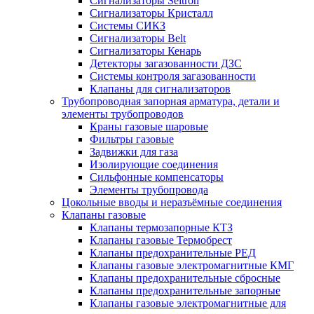
Сигнализаторы Seitron
Сигнализаторы Кристалл
Системы СИКЗ
Сигнализаторы Belt
Сигнализаторы Кенарь
Детекторы загазованности ДЗС
Системы контроля загазованности
Клапаны для сигнализаторов
Трубопроводная запорная арматура, детали и
элементы трубопроводов
Краны газовые шаровые
Фильтры газовые
Задвижки для газа
Изолирующие соединения
Сильфонные компенсаторы
Элементы трубопровода
Цокольные вводы и неразъёмные соединения
Клапаны газовые
Клапаны термозапорные КТЗ
Клапаны газовые Термобрест
Клапаны предохранительные РЕД
Клапаны газовые электромагнитные КМГ
Клапаны предохранительные сбросные
Клапаны предохранительные запорные
Клапаны газовые электромагнитные для