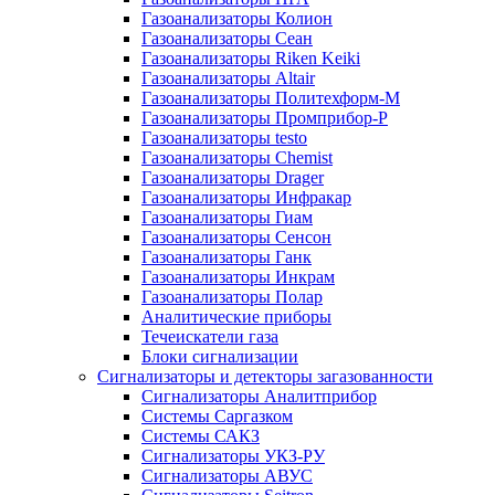
Газоанализаторы Колион
Газоанализаторы Сеан
Газоанализаторы Riken Keiki
Газоанализаторы Altair
Газоанализаторы Политехформ-М
Газоанализаторы Промприбор-Р
Газоанализаторы testo
Газоанализаторы Chemist
Газоанализаторы Drager
Газоанализаторы Инфракар
Газоанализаторы Гиам
Газоанализаторы Сенсон
Газоанализаторы Ганк
Газоанализаторы Инкрам
Газоанализаторы Полар
Аналитические приборы
Течеискатели газа
Блоки сигнализации
Сигнализаторы и детекторы загазованности
Сигнализаторы Аналитприбор
Системы Саргазком
Системы САКЗ
Сигнализаторы УКЗ-РУ
Сигнализаторы АВУС