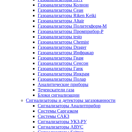
Газоанализаторы Колион
Газоанализаторы Сеан
Газоанализаторы Riken Keiki
Газоанализаторы Altair
Газоанализаторы Политехформ-М
Газоанализаторы Промприбор-Р
Газоанализаторы testo
Газоанализаторы Chemist
Газоанализаторы Drager
Газоанализаторы Инфракар
Газоанализаторы Гиам
Газоанализаторы Сенсон
Газоанализаторы Ганк
Газоанализаторы Инкрам
Газоанализаторы Полар
Аналитические приборы
Течеискатели газа
Блоки сигнализации
Сигнализаторы и детекторы загазованности
Сигнализаторы Аналитприбор
Системы Саргазком
Системы САКЗ
Сигнализаторы УКЗ-РУ
Сигнализаторы АВУС