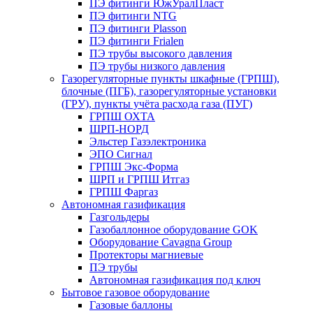
ПЭ фитинги ЮжУралПласт
ПЭ фитинги NTG
ПЭ фитинги Plasson
ПЭ фитинги Frialen
ПЭ трубы высокого давления
ПЭ трубы низкого давления
Газорегуляторные пункты шкафные (ГРПШ),
блочные (ПГБ), газорегуляторные установки
(ГРУ), пункты учёта расхода газа (ПУГ)
ГРПШ ОХТА
ШРП-НОРД
Эльстер Газэлектроника
ЭПО Сигнал
ГРПШ Экс-Форма
ШРП и ГРПШ Итгаз
ГРПШ Фаргаз
Автономная газификация
Газгольдеры
Газобаллонное оборудование GOK
Оборудование Cavagna Group
Протекторы магниевые
ПЭ трубы
Автономная газификация под ключ
Бытовое газовое оборудование
Газовые баллоны