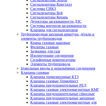
Сигнализаторы Seitron
Сигнализаторы Кристалл
Системы СИКЗ
Сигнализаторы Belt
Сигнализаторы Кенарь
Детекторы загазованности ДЗС
Системы контроля загазованности
Клапаны для сигнализаторов
Трубопроводная запорная арматура, детали и
элементы трубопроводов
Краны газовые шаровые
Фильтры газовые
Задвижки для газа
Изолирующие соединения
Сильфонные компенсаторы
Элементы трубопровода
Цокольные вводы и неразъёмные соединения
Клапаны газовые
Клапаны термозапорные КТЗ
Клапаны газовые Термобрест
Клапаны предохранительные РЕД
Клапаны газовые электромагнитные КМГ
Клапаны предохранительные сбросные
Клапаны предохранительные запорные
Клапаны газовые электромагнитные для