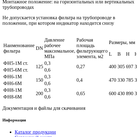
Монтажное положение: на горизонтальных или вертикальных
трубопроводах
Не допускается установка фильтра на трубопроводе в
положении, при котором индикатор находится снизу
Давление
Рабочая
Размеры, мм
Наименование
рабочее
площадь
DN
фильтра
максимальное,
фильтрующего
L
B
H
МПа
элемента, м2
ФН5-1М ст.
0,3
125
0,27
400
305
697
3
ФН5-6М ст.
0,6
ФН6-1М
0,3
150
0,4
470
330
785
3
ФН6-6М
0,6
ФН8-1М
0,3
200
0,65
600
430
890
3
ФН8-6М
0,6
Документация и файлы для скачивания
Информация
Каталог продукции