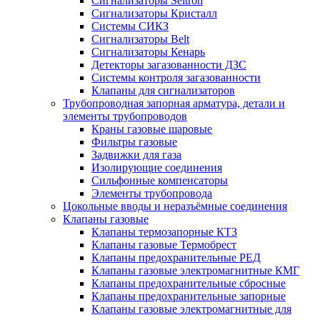
Сигнализаторы Seitron
Сигнализаторы Кристалл
Системы СИКЗ
Сигнализаторы Belt
Сигнализаторы Кенарь
Детекторы загазованности ДЗС
Системы контроля загазованности
Клапаны для сигнализаторов
Трубопроводная запорная арматура, детали и
элементы трубопроводов
Краны газовые шаровые
Фильтры газовые
Задвижки для газа
Изолирующие соединения
Сильфонные компенсаторы
Элементы трубопровода
Цокольные вводы и неразъёмные соединения
Клапаны газовые
Клапаны термозапорные КТЗ
Клапаны газовые Термобрест
Клапаны предохранительные РЕД
Клапаны газовые электромагнитные КМГ
Клапаны предохранительные сбросные
Клапаны предохранительные запорные
Клапаны газовые электромагнитные для