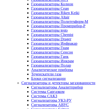
Газоанализаторы Колион
Газоанализаторы Сеан
Газоанализаторы Riken Keiki
Газоанализаторы Altair
Газоанализаторы Политехформ-М
Газоанализаторы Промприбор-Р
Газоанализаторы testo
Газоанализаторы Chemist
Газоанализаторы Drager
Газоанализаторы Инфракар
Газоанализаторы Гиам
Газоанализаторы Сенсон
Газоанализаторы Ганк
Газоанализаторы Инкрам
Газоанализаторы Полар
Аналитические приборы
Течеискатели газа
Блоки сигнализации
Сигнализаторы и детекторы загазованности
Сигнализаторы Аналитприбор
Системы Саргазком
Системы САКЗ
Сигнализаторы УКЗ-РУ
Сигнализаторы АВУС