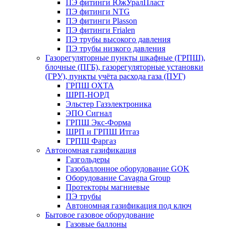
ПЭ фитинги ЮжУралПласт
ПЭ фитинги NTG
ПЭ фитинги Plasson
ПЭ фитинги Frialen
ПЭ трубы высокого давления
ПЭ трубы низкого давления
Газорегуляторные пункты шкафные (ГРПШ),
блочные (ПГБ), газорегуляторные установки
(ГРУ), пункты учёта расхода газа (ПУГ)
ГРПШ ОХТА
ШРП-НОРД
Эльстер Газэлектроника
ЭПО Сигнал
ГРПШ Экс-Форма
ШРП и ГРПШ Итгаз
ГРПШ Фаргаз
Автономная газификация
Газгольдеры
Газобаллонное оборудование GOK
Оборудование Cavagna Group
Протекторы магниевые
ПЭ трубы
Автономная газификация под ключ
Бытовое газовое оборудование
Газовые баллоны