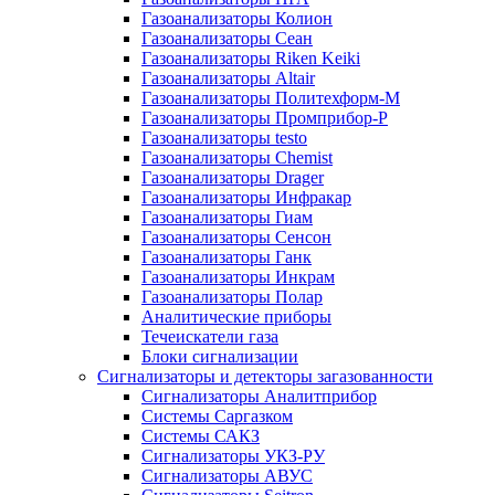
Газоанализаторы Колион
Газоанализаторы Сеан
Газоанализаторы Riken Keiki
Газоанализаторы Altair
Газоанализаторы Политехформ-М
Газоанализаторы Промприбор-Р
Газоанализаторы testo
Газоанализаторы Chemist
Газоанализаторы Drager
Газоанализаторы Инфракар
Газоанализаторы Гиам
Газоанализаторы Сенсон
Газоанализаторы Ганк
Газоанализаторы Инкрам
Газоанализаторы Полар
Аналитические приборы
Течеискатели газа
Блоки сигнализации
Сигнализаторы и детекторы загазованности
Сигнализаторы Аналитприбор
Системы Саргазком
Системы САКЗ
Сигнализаторы УКЗ-РУ
Сигнализаторы АВУС