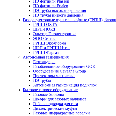
ПЭ фитинги Plasson
ПЭ фитинги Frialen
ПЭ трубы высокого давления
ПЭ трубы низкого давления
Газорегуляторные пункты шкафные (ГРПШ), блочные
ГРПШ ОХТА
ШРП-НОРД
Эльстер Газэлектроника
ЭПО Сигнал
ГРПШ Экс-Форма
ШРП и ГРПШ Итгаз
ГРПШ Фаргаз
Автономная газификация
Газгольдеры
Газобаллонное оборудование GOK
Оборудование Cavagna Group
Протекторы магниевые
ПЭ трубы
Автономная газификация под ключ
Бытовое газовое оборудование
Газовые баллоны
Шкафы для газовых баллонов
Гибкая подводка для газа
Диэлектрические муфты
Газовые инфракрасные горелки