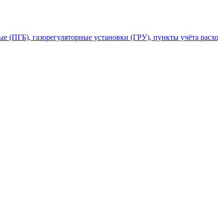
 (ПГБ), газорегуляторные установки (ГРУ), пункты учёта расхо