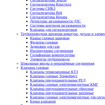
Сигнализаторы Seitron
Сигнализаторы Кристалл
Системы СИКЗ
Сигнализаторы Belt
Сигнализаторы Кенарь
Детекторы загазованности ДЗС
Системы контроля загазованности
Клапаны для сигнализаторов
Трубопроводная запорная арматура, детали и элем
Краны газовые шаровые
Фильтры газовые
Задвижки для газа
Изолирующие соединения
Сильфонные компенсаторы
Элементы трубопровода
Цокольные вводы и неразъёмные соединения
Клапаны газовые
Клапаны термозапорные КТЗ
Клапаны газовые Термобрест
Клапаны предохранительные РЕД
Клапаны газовые электромагнитные КМГ
Клапаны предохранительные сбросные
Клапаны предохранительные запорные
Клапаны газовые электромагнитные для сигн
Блоки клапанов