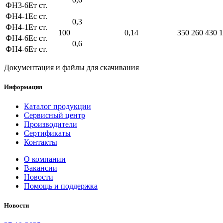
ФН3-6Ет ст.
ФН4-1Ес ст.
0,3
ФН4-1Ет ст.
100
0,14
350
260
430
1
ФН4-6Ес ст.
0,6
ФН4-6Ет ст.
Документация и файлы для скачивания
Информация
Каталог продукции
Сервисный центр
Производители
Сертификаты
Контакты
О компании
Вакансии
Новости
Помощь и поддержка
Новости