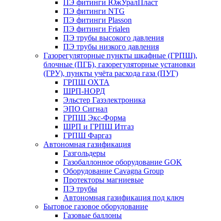
ПЭ фитинги ЮжУралПласт
ПЭ фитинги NTG
ПЭ фитинги Plasson
ПЭ фитинги Frialen
ПЭ трубы высокого давления
ПЭ трубы низкого давления
Газорегуляторные пункты шкафные (ГРПШ),
блочные (ПГБ), газорегуляторные установки
(ГРУ), пункты учёта расхода газа (ПУГ)
ГРПШ ОХТА
ШРП-НОРД
Эльстер Газэлектроника
ЭПО Сигнал
ГРПШ Экс-Форма
ШРП и ГРПШ Итгаз
ГРПШ Фаргаз
Автономная газификация
Газгольдеры
Газобаллонное оборудование GOK
Оборудование Cavagna Group
Протекторы магниевые
ПЭ трубы
Автономная газификация под ключ
Бытовое газовое оборудование
Газовые баллоны