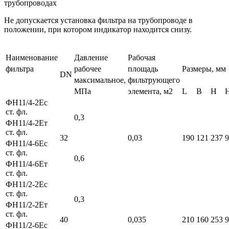
трубопроводах
Не допускается установка фильтра на трубопроводе в
положении, при котором индикатор находится снизу.
Наименование
Давление
Рабочая
фильтра
рабочее
площадь
Размеры, мм
DN
максимальное,
фильтрующего
МПа
элемента, м2
L
B
H
ФН11/4-2Ес
ст. фл.
0,3
ФН11/4-2Ет
ст. фл.
32
0,03
190
121
237
9
ФН11/4-6Ес
ст. фл.
0,6
ФН11/4-6Ет
ст. фл.
ФН11/2-2Ес
ст. фл.
0,3
ФН11/2-2Ет
ст. фл.
40
0,035
210
160
253
9
ФН11/2-6Ес