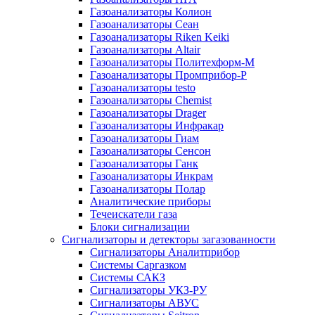
Газоанализаторы Колион
Газоанализаторы Сеан
Газоанализаторы Riken Keiki
Газоанализаторы Altair
Газоанализаторы Политехформ-М
Газоанализаторы Промприбор-Р
Газоанализаторы testo
Газоанализаторы Chemist
Газоанализаторы Drager
Газоанализаторы Инфракар
Газоанализаторы Гиам
Газоанализаторы Сенсон
Газоанализаторы Ганк
Газоанализаторы Инкрам
Газоанализаторы Полар
Аналитические приборы
Течеискатели газа
Блоки сигнализации
Сигнализаторы и детекторы загазованности
Сигнализаторы Аналитприбор
Системы Саргазком
Системы САКЗ
Сигнализаторы УКЗ-РУ
Сигнализаторы АВУС