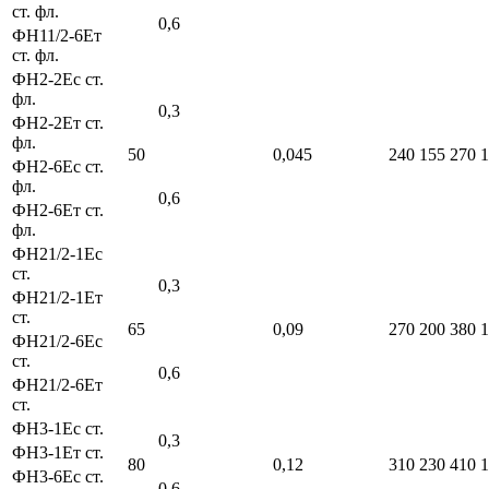
ст. фл.
0,6
ФН11/2-6Ет
ст. фл.
ФН2-2Ес ст.
фл.
0,3
ФН2-2Ет ст.
фл.
50
0,045
240
155
270
1
ФН2-6Ес ст.
фл.
0,6
ФН2-6Ет ст.
фл.
ФН21/2-1Ес
ст.
0,3
ФН21/2-1Ет
ст.
65
0,09
270
200
380
1
ФН21/2-6Ес
ст.
0,6
ФН21/2-6Ет
ст.
ФН3-1Ес ст.
0,3
ФН3-1Ет ст.
80
0,12
310
230
410
1
ФН3-6Ес ст.
0,6