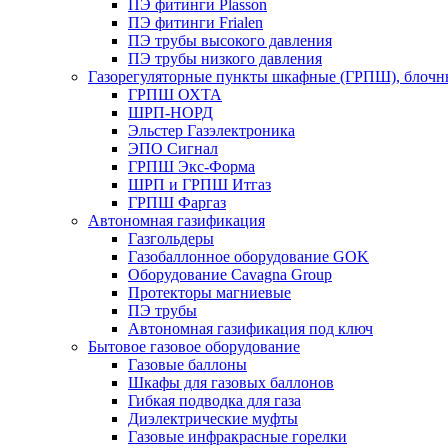
ПЭ фитинги Plasson
ПЭ фитинги Frialen
ПЭ трубы высокого давления
ПЭ трубы низкого давления
Газорегуляторные пункты шкафные (ГРПШ), блочные
ГРПШ ОХТА
ШРП-НОРД
Эльстер Газэлектроника
ЭПО Сигнал
ГРПШ Экс-Форма
ШРП и ГРПШ Итгаз
ГРПШ Фаргаз
Автономная газификация
Газгольдеры
Газобаллонное оборудование GOK
Оборудование Cavagna Group
Протекторы магниевые
ПЭ трубы
Автономная газификация под ключ
Бытовое газовое оборудование
Газовые баллоны
Шкафы для газовых баллонов
Гибкая подводка для газа
Диэлектрические муфты
Газовые инфракрасные горелки