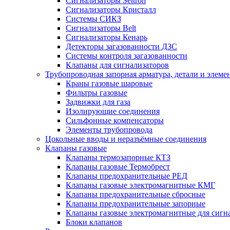
Сигнализаторы Seitron
Сигнализаторы Кристалл
Системы СИКЗ
Сигнализаторы Belt
Сигнализаторы Кенарь
Детекторы загазованности ДЗС
Системы контроля загазованности
Клапаны для сигнализаторов
Трубопроводная запорная арматура, детали и элем
Краны газовые шаровые
Фильтры газовые
Задвижки для газа
Изолирующие соединения
Сильфонные компенсаторы
Элементы трубопровода
Цокольные вводы и неразъёмные соединения
Клапаны газовые
Клапаны термозапорные КТЗ
Клапаны газовые Термобрест
Клапаны предохранительные РЕД
Клапаны газовые электромагнитные КМГ
Клапаны предохранительные сбросные
Клапаны предохранительные запорные
Клапаны газовые электромагнитные для сигн
Блоки клапанов