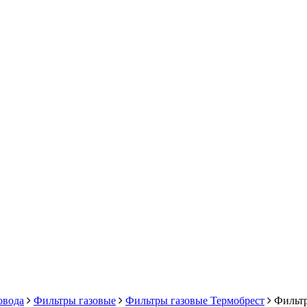
овода
Фильтры газовые
Фильтры газовые Термобрест
Фильтр