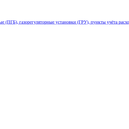
 (ПГБ), газорегуляторные установки (ГРУ), пункты учёта расхо