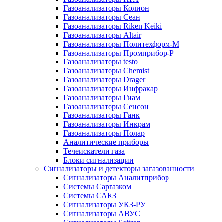
Газоанализаторы Колион
Газоанализаторы Сеан
Газоанализаторы Riken Keiki
Газоанализаторы Altair
Газоанализаторы Политехформ-М
Газоанализаторы Промприбор-Р
Газоанализаторы testo
Газоанализаторы Chemist
Газоанализаторы Drager
Газоанализаторы Инфракар
Газоанализаторы Гиам
Газоанализаторы Сенсон
Газоанализаторы Ганк
Газоанализаторы Инкрам
Газоанализаторы Полар
Аналитические приборы
Течеискатели газа
Блоки сигнализации
Сигнализаторы и детекторы загазованности
Сигнализаторы Аналитприбор
Системы Саргазком
Системы САКЗ
Сигнализаторы УКЗ-РУ
Сигнализаторы АВУС