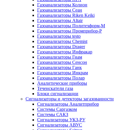
Газоанализаторы Колион
Газоанализаторы Сеан
Газоанализаторы Riken Keiki
Газоанализаторы Altair
Газоанализаторы Политехформ-М
Газоанализаторы Промприбор-Р
Газоанализаторы testo
Газоанализаторы Chemist
Газоанализаторы Drager
Газоанализаторы Инфракар
Газоанализаторы Гиам
Газоанализаторы Сенсон
Газоанализаторы Ганк
Газоанализаторы Инкрам
Газоанализаторы Полар
Аналитические приборы
Течеискатели газа
Блоки сигнализации
Сигнализаторы и детекторы загазованности
Сигнализаторы Аналитприбор
Системы Саргазком
Системы САКЗ
Сигнализаторы УКЗ-РУ
Сигнализаторы АВУС