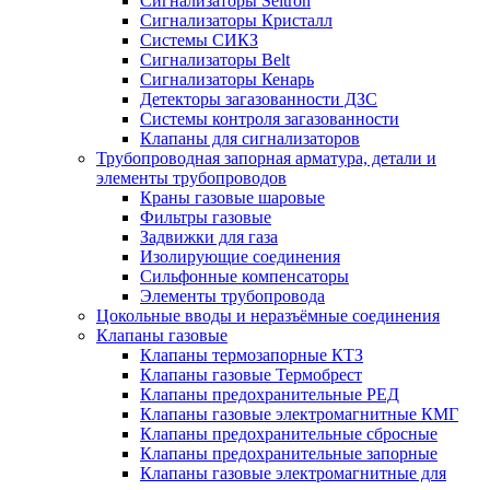
Сигнализаторы Seitron
Сигнализаторы Кристалл
Системы СИКЗ
Сигнализаторы Belt
Сигнализаторы Кенарь
Детекторы загазованности ДЗС
Системы контроля загазованности
Клапаны для сигнализаторов
Трубопроводная запорная арматура, детали и
элементы трубопроводов
Краны газовые шаровые
Фильтры газовые
Задвижки для газа
Изолирующие соединения
Сильфонные компенсаторы
Элементы трубопровода
Цокольные вводы и неразъёмные соединения
Клапаны газовые
Клапаны термозапорные КТЗ
Клапаны газовые Термобрест
Клапаны предохранительные РЕД
Клапаны газовые электромагнитные КМГ
Клапаны предохранительные сбросные
Клапаны предохранительные запорные
Клапаны газовые электромагнитные для