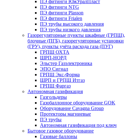
ПЭ фитинги ЮжУралПласт
ПЭ фитинги NTG
ПЭ фитинги Plasson
ПЭ фитинги Frialen
ПЭ трубы высокого давления
ПЭ трубы низкого давления
Газорегуляторные пункты шкафные (ГРПШ),
блочные (ПГБ), газорегуляторные установки
(ГРУ), пункты учёта расхода газа (ПУГ)
ГРПШ ОХТА
ШРП-НОРД
Эльстер Газэлектроника
ЭПО Сигнал
ГРПШ Экс-Форма
ШРП и ГРПШ Итгаз
ГРПШ Фаргаз
Автономная газификация
Газгольдеры
Газобаллонное оборудование GOK
Оборудование Cavagna Group
Протекторы магниевые
ПЭ трубы
Автономная газификация под ключ
Бытовое газовое оборудование
Газовые баллоны