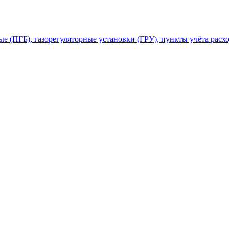
 (ПГБ), газорегуляторные установки (ГРУ), пункты учёта расхо