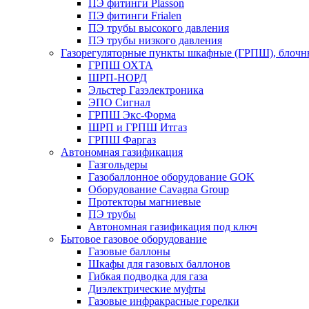
ПЭ фитинги Plasson
ПЭ фитинги Frialen
ПЭ трубы высокого давления
ПЭ трубы низкого давления
Газорегуляторные пункты шкафные (ГРПШ), блочные
ГРПШ ОХТА
ШРП-НОРД
Эльстер Газэлектроника
ЭПО Сигнал
ГРПШ Экс-Форма
ШРП и ГРПШ Итгаз
ГРПШ Фаргаз
Автономная газификация
Газгольдеры
Газобаллонное оборудование GOK
Оборудование Cavagna Group
Протекторы магниевые
ПЭ трубы
Автономная газификация под ключ
Бытовое газовое оборудование
Газовые баллоны
Шкафы для газовых баллонов
Гибкая подводка для газа
Диэлектрические муфты
Газовые инфракрасные горелки