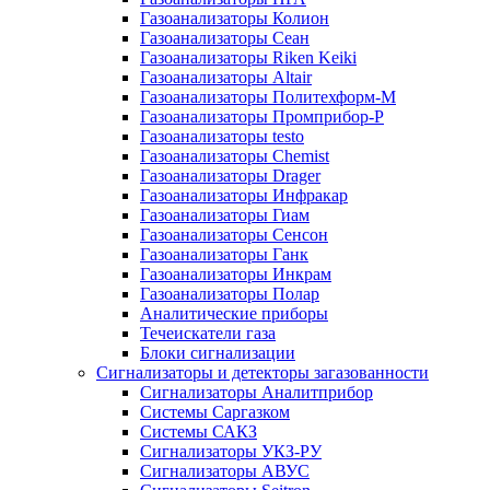
Газоанализаторы Колион
Газоанализаторы Сеан
Газоанализаторы Riken Keiki
Газоанализаторы Altair
Газоанализаторы Политехформ-М
Газоанализаторы Промприбор-Р
Газоанализаторы testo
Газоанализаторы Chemist
Газоанализаторы Drager
Газоанализаторы Инфракар
Газоанализаторы Гиам
Газоанализаторы Сенсон
Газоанализаторы Ганк
Газоанализаторы Инкрам
Газоанализаторы Полар
Аналитические приборы
Течеискатели газа
Блоки сигнализации
Сигнализаторы и детекторы загазованности
Сигнализаторы Аналитприбор
Системы Саргазком
Системы САКЗ
Сигнализаторы УКЗ-РУ
Сигнализаторы АВУС