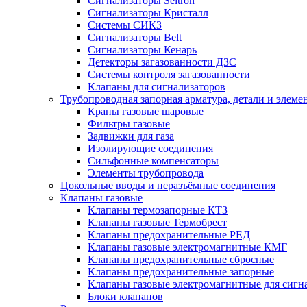
Сигнализаторы Seitron
Сигнализаторы Кристалл
Системы СИКЗ
Сигнализаторы Belt
Сигнализаторы Кенарь
Детекторы загазованности ДЗС
Системы контроля загазованности
Клапаны для сигнализаторов
Трубопроводная запорная арматура, детали и элем
Краны газовые шаровые
Фильтры газовые
Задвижки для газа
Изолирующие соединения
Сильфонные компенсаторы
Элементы трубопровода
Цокольные вводы и неразъёмные соединения
Клапаны газовые
Клапаны термозапорные КТЗ
Клапаны газовые Термобрест
Клапаны предохранительные РЕД
Клапаны газовые электромагнитные КМГ
Клапаны предохранительные сбросные
Клапаны предохранительные запорные
Клапаны газовые электромагнитные для сигн
Блоки клапанов