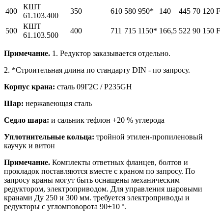
КШТ
400
350
610
580
950*
140
445
70
120
61.103.400
КШТ
500
400
711
715
1150*
166,5
522
90
150
61.103.500
Примечание.
1. Редуктор заказывается отдельно.
2. *Cтроительная длина по стандарту DIN - по запросу.
Корпус крана:
сталь 09Г2С / P235GH
Шар:
нержавеющая сталь
Седло шара:
и сальник тефлон +20 % углерода
Уплотнительные кольца:
тройной этилен-пропиленовый
каучук и витон
Примечание.
Комплекты ответных фланцев, болтов и
прокладок поставляются вместе с краном по запросу. По
запросу краны могут быть оснащены механическим
редуктором, электроприводом. Для управления шаровыми
кранами Ду 250 и 300 мм. требуется электроприводы и
редукторы с угломповорота 90±10 º.