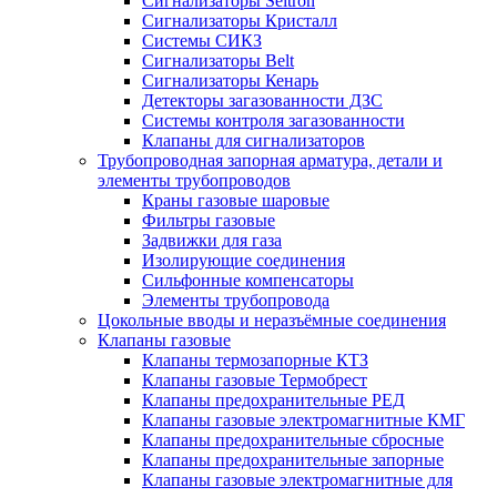
Сигнализаторы Seitron
Сигнализаторы Кристалл
Системы СИКЗ
Сигнализаторы Belt
Сигнализаторы Кенарь
Детекторы загазованности ДЗС
Системы контроля загазованности
Клапаны для сигнализаторов
Трубопроводная запорная арматура, детали и
элементы трубопроводов
Краны газовые шаровые
Фильтры газовые
Задвижки для газа
Изолирующие соединения
Сильфонные компенсаторы
Элементы трубопровода
Цокольные вводы и неразъёмные соединения
Клапаны газовые
Клапаны термозапорные КТЗ
Клапаны газовые Термобрест
Клапаны предохранительные РЕД
Клапаны газовые электромагнитные КМГ
Клапаны предохранительные сбросные
Клапаны предохранительные запорные
Клапаны газовые электромагнитные для