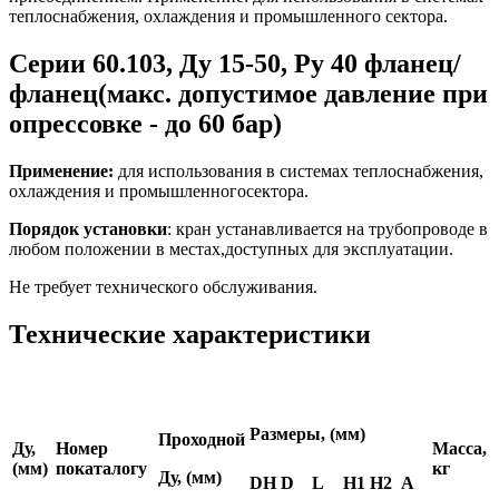
теплоснабжения, охлаждения и промышленного сектора.
Серии 60.103, Ду 15-50, Ру 40 фланец/
фланец(макс. допустимое давление при
опрессовке - до 60 бар)
Применение:
для использования в системах теплоснабжения,
охлаждения и промышленногосектора.
Порядок установки
: кран устанавливается на трубопроводе в
любом положении в местах,доступных для эксплуатации.
Не требует технического обслуживания.
Технические характеристики
Размеры, (мм)
Проходной
Ду,
Номер
Масса,
(мм)
по
каталогу
кг
Ду, (мм)
DH
D
L
H1
H2
A