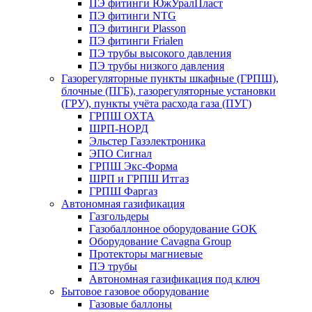
ПЭ фитинги ЮжУралПласт
ПЭ фитинги NTG
ПЭ фитинги Plasson
ПЭ фитинги Frialen
ПЭ трубы высокого давления
ПЭ трубы низкого давления
Газорегуляторные пункты шкафные (ГРПШ),
блочные (ПГБ), газорегуляторные установки
(ГРУ), пункты учёта расхода газа (ПУГ)
ГРПШ ОХТА
ШРП-НОРД
Эльстер Газэлектроника
ЭПО Сигнал
ГРПШ Экс-Форма
ШРП и ГРПШ Итгаз
ГРПШ Фаргаз
Автономная газификация
Газгольдеры
Газобаллонное оборудование GOK
Оборудование Cavagna Group
Протекторы магниевые
ПЭ трубы
Автономная газификация под ключ
Бытовое газовое оборудование
Газовые баллоны