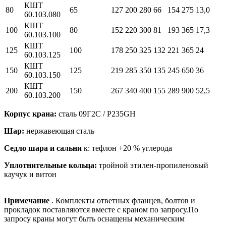
КШТ
80
65
127
200
280
66
154
275
13,0
60.103.080
КШТ
100
80
152
220
300
81
193
365
17,3
60.103.100
КШТ
125
100
178
250
325
132
221
365
24
60.103.125
КШТ
150
125
219
285
350
135
245
650
36
60.103.150
КШТ
200
150
267
340
400
155
289
900
52,5
60.103.200
Корпус крана:
сталь 09Г2С / P235GH
Шар:
нержавеющая сталь
Седло шара и сальни
к: тефлон +20 % углерода
Уплотнительные кольца:
тройной этилен-пропиленовый
каучук и витон
Примечание
. Комплекты ответных фланцев, болтов и
прокладок поставляются вместе с краном по запросу.По
запросу краны могут быть оснащены механическим