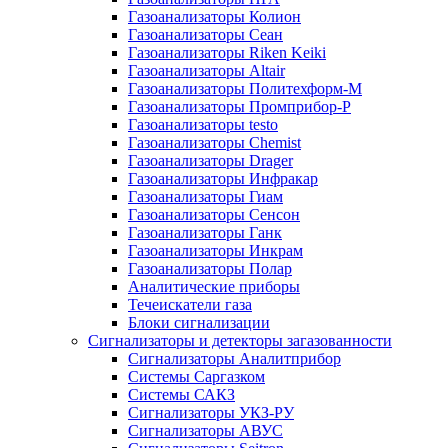
Газоанализаторы Колион
Газоанализаторы Сеан
Газоанализаторы Riken Keiki
Газоанализаторы Altair
Газоанализаторы Политехформ-М
Газоанализаторы Промприбор-Р
Газоанализаторы testo
Газоанализаторы Chemist
Газоанализаторы Drager
Газоанализаторы Инфракар
Газоанализаторы Гиам
Газоанализаторы Сенсон
Газоанализаторы Ганк
Газоанализаторы Инкрам
Газоанализаторы Полар
Аналитические приборы
Течеискатели газа
Блоки сигнализации
Сигнализаторы и детекторы загазованности
Сигнализаторы Аналитприбор
Системы Саргазком
Системы САКЗ
Сигнализаторы УКЗ-РУ
Сигнализаторы АВУС