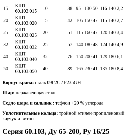
КШТ
15
10
38
95
130
50
116
140
2,2
60.103.015
КШТ
20
15
42
105
150
47
115
140
2,7
60.103.020
КШТ
25
20
51
115
160
47
120
140
3,4
60.103.025
КШТ
32
25
57
140
180
48
124
140
4,9
60.103.032
КШТ
40
32
76
150
200
41
129
180
6,1
60.103.040
КШТ
50
40
89
165
230
41
135
180
8,4
60.103.050
Корпус крана:
сталь 09Г2С / P235GH
Шар:
нержавеющая сталь
Седло шара и сальник :
тефлон +20 % углерода
Уплотнительные кольца:
тройной этилен-пропиленовый
каучук и витон
Серия 60.103, Ду 65-200, Ру 16/25