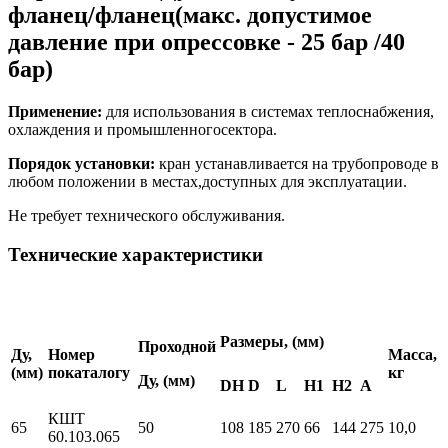
фланец/фланец(макс. допустимое
давление при опрессовке - 25 бар /40
бар)
Применение:
для использования в системах теплоснабжения,
охлаждения и промышленногосектора.
Порядок установки:
кран устанавливается на трубопроводе в
любом положении в местах,доступных для эксплуатации.
Не требует технического обслуживания.
Технические характеристики
Размеры, (мм)
Проходной
Ду,
Номер
Масса,
(мм)
по
каталогу
кг
Ду, (мм)
DH
D
L
H1
H2
A
КШТ
65
50
108
185
270
66
144
275
10,0
60.103.065