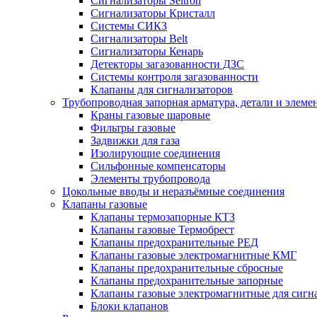
Сигнализаторы Seitron
Сигнализаторы Кристалл
Системы СИКЗ
Сигнализаторы Belt
Сигнализаторы Кенарь
Детекторы загазованности ДЗС
Системы контроля загазованности
Клапаны для сигнализаторов
Трубопроводная запорная арматура, детали и элем
Краны газовые шаровые
Фильтры газовые
Задвижки для газа
Изолирующие соединения
Сильфонные компенсаторы
Элементы трубопровода
Цокольные вводы и неразъёмные соединения
Клапаны газовые
Клапаны термозапорные КТЗ
Клапаны газовые Термобрест
Клапаны предохранительные РЕД
Клапаны газовые электромагнитные КМГ
Клапаны предохранительные сбросные
Клапаны предохранительные запорные
Клапаны газовые электромагнитные для сигн
Блоки клапанов