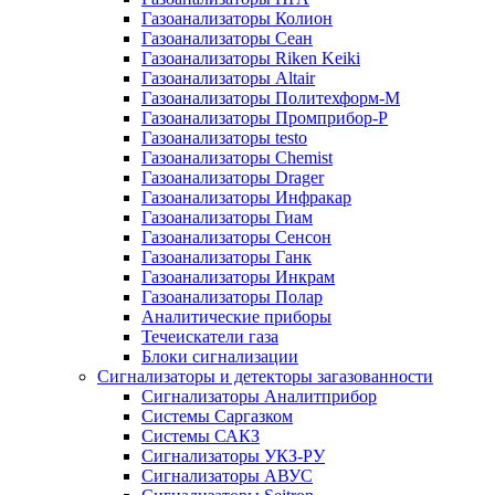
Газоанализаторы Колион
Газоанализаторы Сеан
Газоанализаторы Riken Keiki
Газоанализаторы Altair
Газоанализаторы Политехформ-М
Газоанализаторы Промприбор-Р
Газоанализаторы testo
Газоанализаторы Chemist
Газоанализаторы Drager
Газоанализаторы Инфракар
Газоанализаторы Гиам
Газоанализаторы Сенсон
Газоанализаторы Ганк
Газоанализаторы Инкрам
Газоанализаторы Полар
Аналитические приборы
Течеискатели газа
Блоки сигнализации
Сигнализаторы и детекторы загазованности
Сигнализаторы Аналитприбор
Системы Саргазком
Системы САКЗ
Сигнализаторы УКЗ-РУ
Сигнализаторы АВУС