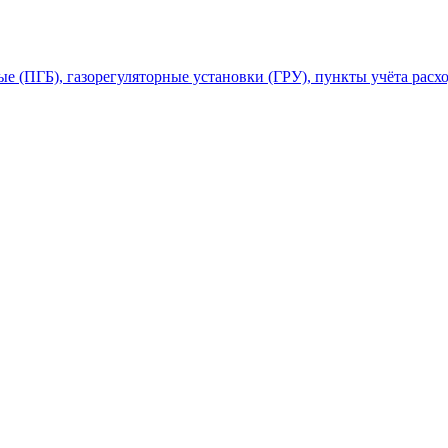
 (ПГБ), газорегуляторные установки (ГРУ), пункты учёта расхо