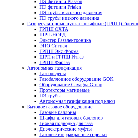
ПЭ фитинги Plasson
ПЭ фитинги Frialen
ПЭ трубы высокого давления
ПЭ трубы низкого давления
Газорегуляторные пункты шкафные (ГРПШ), блочные
ГРПШ ОХТА
ШРП-НОРД
Эльстер Газэлектроника
ЭПО Сигнал
ГРПШ Экс-Форма
ШРП и ГРПШ Итгаз
ГРПШ Фаргаз
Автономная газификация
Газгольдеры
Газобаллонное оборудование GOK
Оборудование Cavagna Group
Протекторы магниевые
ПЭ трубы
Автономная газификация под ключ
Бытовое газовое оборудование
Газовые баллоны
Шкафы для газовых баллонов
Гибкая подводка для газа
Диэлектрические муфты
Газовые инфракрасные горелки