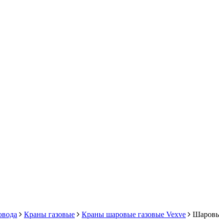
овода
Краны газовые
Краны шаровые газовые Vexve
Шаровые