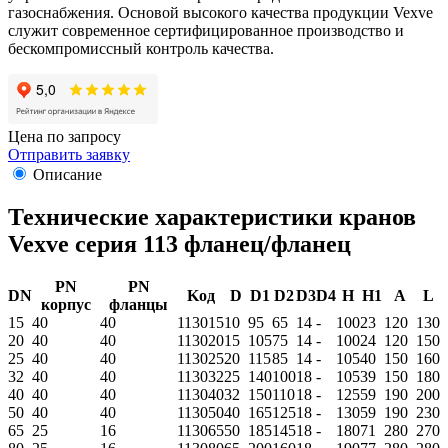
газоснабжения. Основой высокого качества продукции Vexve
служит современное сертифицированное производство и
бескомпромиссный контроль качества.
Цена по запросу
Отправить заявку
Описание
Технические характеристики кранов
Vexve серия 113 фланец/фланец
PN
PN
DN
Koд
D
D1
D2
D3
D4
H
H1
A
L
корпус
фланцы
15
40
40
113015
10
95
65
14
-
100
23
120
130
20
40
40
113020
15
105
75
14
-
100
24
120
150
25
40
40
113025
20
115
85
14
-
105
40
150
160
32
40
40
113032
25
140
100
18
-
105
39
150
180
40
40
40
113040
32
150
110
18
-
125
59
190
200
50
40
40
113050
40
165
125
18
-
130
59
190
230
65
25
16
113065
50
185
145
18
-
180
71
280
270