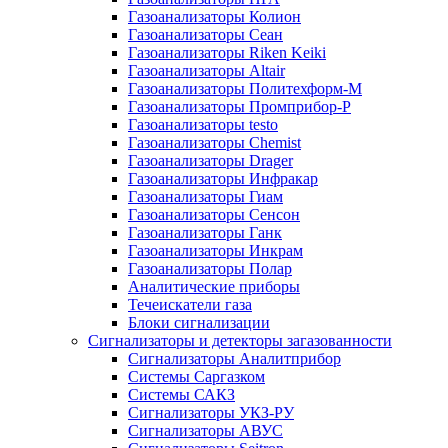
Газоанализаторы Колион
Газоанализаторы Сеан
Газоанализаторы Riken Keiki
Газоанализаторы Altair
Газоанализаторы Политехформ-М
Газоанализаторы Промприбор-Р
Газоанализаторы testo
Газоанализаторы Chemist
Газоанализаторы Drager
Газоанализаторы Инфракар
Газоанализаторы Гиам
Газоанализаторы Сенсон
Газоанализаторы Ганк
Газоанализаторы Инкрам
Газоанализаторы Полар
Аналитические приборы
Течеискатели газа
Блоки сигнализации
Сигнализаторы и детекторы загазованности
Сигнализаторы Аналитприбор
Системы Саргазком
Системы САКЗ
Сигнализаторы УКЗ-РУ
Сигнализаторы АВУС