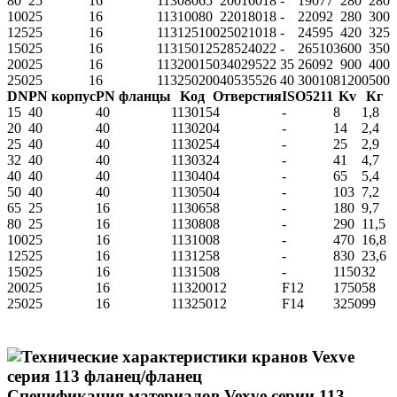
80
25
16
113080
65
200
160
18
-
190
77
280
280
100
25
16
113100
80
220
180
18
-
220
92
280
300
125
25
16
113125
100
250
210
18
-
245
95
420
325
150
25
16
113150
125
285
240
22
-
265
103
600
350
200
25
16
113200
150
340
295
22
35
260
92
900
400
250
25
16
113250
200
405
355
26
40
300
108
1200
500
DN
PN корпус
PN фланцы
Koд
Отверстия
ISO5211
Kv
Кг
15
40
40
113015
4
-
8
1,8
20
40
40
113020
4
-
14
2,4
25
40
40
113025
4
-
25
2,9
32
40
40
113032
4
-
41
4,7
40
40
40
113040
4
-
65
5,4
50
40
40
113050
4
-
103
7,2
65
25
16
113065
8
-
180
9,7
80
25
16
113080
8
-
290
11,5
100
25
16
113100
8
-
470
16,8
125
25
16
113125
8
-
830
23,6
150
25
16
113150
8
-
1150
32
200
25
16
113200
12
F12
1750
58
250
25
16
113250
12
F14
3250
99
Спецификация материалов Vexve серии 113