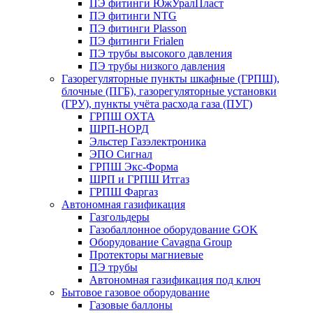
ПЭ фитинги ЮжУралПласт
ПЭ фитинги NTG
ПЭ фитинги Plasson
ПЭ фитинги Frialen
ПЭ трубы высокого давления
ПЭ трубы низкого давления
Газорегуляторные пункты шкафные (ГРПШ),
блочные (ПГБ), газорегуляторные установки
(ГРУ), пункты учёта расхода газа (ПУГ)
ГРПШ ОХТА
ШРП-НОРД
Эльстер Газэлектроника
ЭПО Сигнал
ГРПШ Экс-Форма
ШРП и ГРПШ Итгаз
ГРПШ Фаргаз
Автономная газификация
Газгольдеры
Газобаллонное оборудование GOK
Оборудование Cavagna Group
Протекторы магниевые
ПЭ трубы
Автономная газификация под ключ
Бытовое газовое оборудование
Газовые баллоны