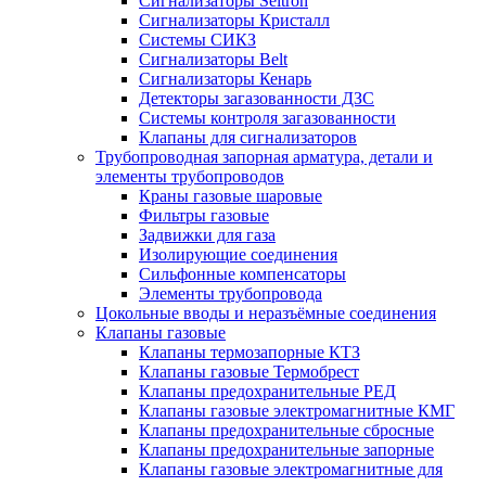
Сигнализаторы Seitron
Сигнализаторы Кристалл
Системы СИКЗ
Сигнализаторы Belt
Сигнализаторы Кенарь
Детекторы загазованности ДЗС
Системы контроля загазованности
Клапаны для сигнализаторов
Трубопроводная запорная арматура, детали и
элементы трубопроводов
Краны газовые шаровые
Фильтры газовые
Задвижки для газа
Изолирующие соединения
Сильфонные компенсаторы
Элементы трубопровода
Цокольные вводы и неразъёмные соединения
Клапаны газовые
Клапаны термозапорные КТЗ
Клапаны газовые Термобрест
Клапаны предохранительные РЕД
Клапаны газовые электромагнитные КМГ
Клапаны предохранительные сбросные
Клапаны предохранительные запорные
Клапаны газовые электромагнитные для