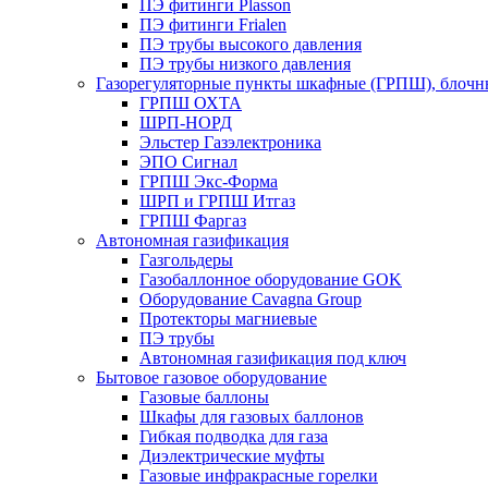
ПЭ фитинги Plasson
ПЭ фитинги Frialen
ПЭ трубы высокого давления
ПЭ трубы низкого давления
Газорегуляторные пункты шкафные (ГРПШ), блочные
ГРПШ ОХТА
ШРП-НОРД
Эльстер Газэлектроника
ЭПО Сигнал
ГРПШ Экс-Форма
ШРП и ГРПШ Итгаз
ГРПШ Фаргаз
Автономная газификация
Газгольдеры
Газобаллонное оборудование GOK
Оборудование Cavagna Group
Протекторы магниевые
ПЭ трубы
Автономная газификация под ключ
Бытовое газовое оборудование
Газовые баллоны
Шкафы для газовых баллонов
Гибкая подводка для газа
Диэлектрические муфты
Газовые инфракрасные горелки