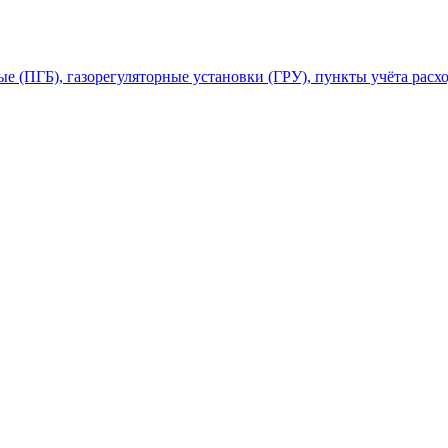
 (ПГБ), газорегуляторные установки (ГРУ), пункты учёта расхо