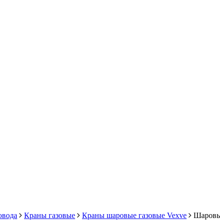
овода
Краны газовые
Краны шаровые газовые Vexve
Шаровые