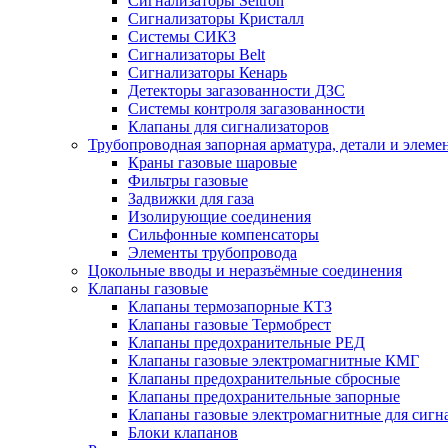
Сигнализаторы Seitron
Сигнализаторы Кристалл
Системы СИКЗ
Сигнализаторы Belt
Сигнализаторы Кенарь
Детекторы загазованности ДЗС
Системы контроля загазованности
Клапаны для сигнализаторов
Трубопроводная запорная арматура, детали и элем
Краны газовые шаровые
Фильтры газовые
Задвижки для газа
Изолирующие соединения
Сильфонные компенсаторы
Элементы трубопровода
Цокольные вводы и неразъёмные соединения
Клапаны газовые
Клапаны термозапорные КТЗ
Клапаны газовые Термобрест
Клапаны предохранительные РЕД
Клапаны газовые электромагнитные КМГ
Клапаны предохранительные сбросные
Клапаны предохранительные запорные
Клапаны газовые электромагнитные для сигн
Блоки клапанов