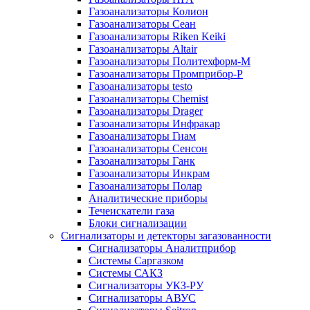
Газоанализаторы Колион
Газоанализаторы Сеан
Газоанализаторы Riken Keiki
Газоанализаторы Altair
Газоанализаторы Политехформ-М
Газоанализаторы Промприбор-Р
Газоанализаторы testo
Газоанализаторы Chemist
Газоанализаторы Drager
Газоанализаторы Инфракар
Газоанализаторы Гиам
Газоанализаторы Сенсон
Газоанализаторы Ганк
Газоанализаторы Инкрам
Газоанализаторы Полар
Аналитические приборы
Течеискатели газа
Блоки сигнализации
Сигнализаторы и детекторы загазованности
Сигнализаторы Аналитприбор
Системы Саргазком
Системы САКЗ
Сигнализаторы УКЗ-РУ
Сигнализаторы АВУС