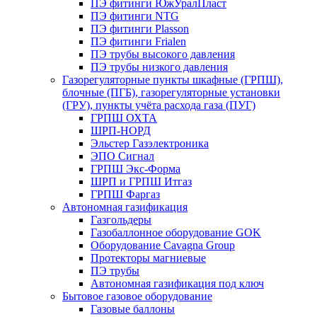
ПЭ фитинги ЮжУралПласт
ПЭ фитинги NTG
ПЭ фитинги Plasson
ПЭ фитинги Frialen
ПЭ трубы высокого давления
ПЭ трубы низкого давления
Газорегуляторные пункты шкафные (ГРПШ),
блочные (ПГБ), газорегуляторные установки
(ГРУ), пункты учёта расхода газа (ПУГ)
ГРПШ ОХТА
ШРП-НОРД
Эльстер Газэлектроника
ЭПО Сигнал
ГРПШ Экс-Форма
ШРП и ГРПШ Итгаз
ГРПШ Фаргаз
Автономная газификация
Газгольдеры
Газобаллонное оборудование GOK
Оборудование Cavagna Group
Протекторы магниевые
ПЭ трубы
Автономная газификация под ключ
Бытовое газовое оборудование
Газовые баллоны