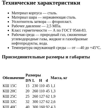
Технические характеристики
Материал корпуса — сталь.
Материал шара — нержавеющая сталь.
Уплотнитель затвора — фторопласт.
Рабочее давление — 2,5 МПа.
Класс герметичности — А по ГОСТ 9544-83.
Рабочая среда — природный газ, сжиженные
углеводородные газы, жидкие и газообразные
нефтепродукты, вода.
Температура окружающей среды — от —40 до +45°С.
Присоединительные размеры и габариты
Размеры
Обозначение
Масса, кг
DN
L
H
d
КШ 15С
15
230
110
45
1,1
КШ 20С
20
260
110
45
1,3
КШ 25С
25
260
127
62
1,9
КШ 32С
32
300
127
62
2,6
КШ 40С
40
300
160
92
4,3