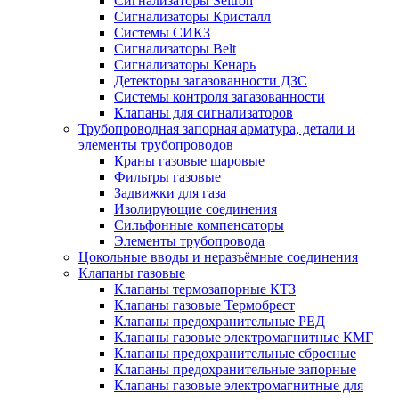
Сигнализаторы Seitron
Сигнализаторы Кристалл
Системы СИКЗ
Сигнализаторы Belt
Сигнализаторы Кенарь
Детекторы загазованности ДЗС
Системы контроля загазованности
Клапаны для сигнализаторов
Трубопроводная запорная арматура, детали и
элементы трубопроводов
Краны газовые шаровые
Фильтры газовые
Задвижки для газа
Изолирующие соединения
Сильфонные компенсаторы
Элементы трубопровода
Цокольные вводы и неразъёмные соединения
Клапаны газовые
Клапаны термозапорные КТЗ
Клапаны газовые Термобрест
Клапаны предохранительные РЕД
Клапаны газовые электромагнитные КМГ
Клапаны предохранительные сбросные
Клапаны предохранительные запорные
Клапаны газовые электромагнитные для