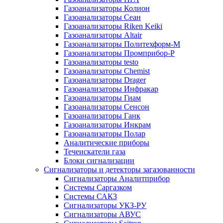
Газоанализаторы Колион
Газоанализаторы Сеан
Газоанализаторы Riken Keiki
Газоанализаторы Altair
Газоанализаторы Политехформ-М
Газоанализаторы Промприбор-Р
Газоанализаторы testo
Газоанализаторы Chemist
Газоанализаторы Drager
Газоанализаторы Инфракар
Газоанализаторы Гиам
Газоанализаторы Сенсон
Газоанализаторы Ганк
Газоанализаторы Инкрам
Газоанализаторы Полар
Аналитические приборы
Течеискатели газа
Блоки сигнализации
Сигнализаторы и детекторы загазованности
Сигнализаторы Аналитприбор
Системы Саргазком
Системы САКЗ
Сигнализаторы УКЗ-РУ
Сигнализаторы АВУС