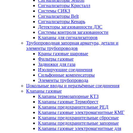
Сигнализаторы Seitron
Сигнализаторы Кристалл
Системы СИКЗ
Сигнализаторы Belt
Сигнализаторы Кенарь
Детекторы загазованности ДЗС
Системы контроля загазованности
Клапаны для сигнализаторов
Трубопроводная запорная арматура, детали и
элементы трубопроводов
Краны газовые шаровые
Фильтры газовые
Задвижки для газа
Изолирующие соединения
Сильфонные компенсаторы
Элементы трубопровода
Цокольные вводы и неразъёмные соединения
Клапаны газовые
Клапаны термозапорные КТЗ
Клапаны газовые Термобрест
Клапаны предохранительные РЕД
Клапаны газовые электромагнитные КМГ
Клапаны предохранительные сбросные
Клапаны предохранительные запорные
Клапаны газовые электромагнитные для