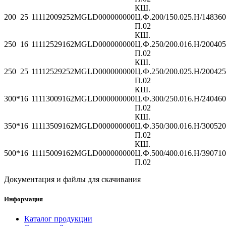
КШ.
200
25
11112009252MGLD000000000
Ц.Ф.200/150.025.Н/
148
360
П.02
КШ.
250
16
11112529162MGLD000000000
Ц.Ф.250/200.016.Н/
200
405
П.02
КШ.
250
25
11112529252MGLD000000000
Ц.Ф.250/200.025.Н/
200
425
П.02
КШ.
300*
16
11113009162MGLD000000000
Ц.Ф.300/250.016.Н/
240
460
П.02
КШ.
350*
16
11113509162MGLD000000000
Ц.Ф.350/300.016.Н/
300
520
П.02
КШ.
500*
16
11115009162MGLD000000000
Ц.Ф.500/400.016.Н/
390
710
П.02
Документация и файлы для скачивания
Информация
Каталог продукции