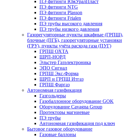
ПЭ фитинги ЮжУралПласт
ПЭ фитинги NTG
ПЭ фитинги Plasson
ПЭ фитинги Frialen
ПЭ трубы высокого давления
ПЭ трубы низкого давления
Газорегуляторные пункты шкафные (ГРПШ),
блочные (ПГБ), газорегуляторные установки
(ГРУ), пункты учёта расхода газа (ПУГ)
ГРПШ ОХТА
ШРП-НОРД
Эльстер Газэлектроника
ЭПО Сигнал
ГРПШ Экс-Форма
ШРП и ГРПШ Итгаз
ГРПШ Фаргаз
Автономная газификация
Газгольдеры
Газобаллонное оборудование GOK
Оборудование Cavagna Group
Протекторы магниевые
ПЭ трубы
Автономная газификация под ключ
Бытовое газовое оборудование
Газовые баллоны