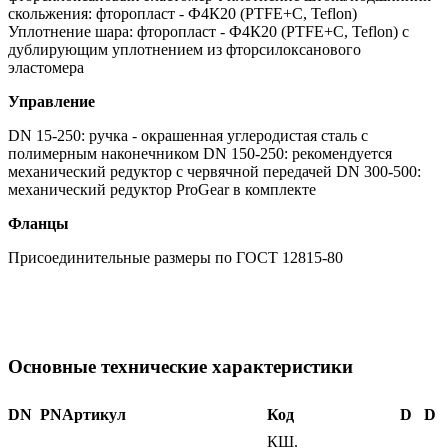
скольжения: фторопласт - Ф4К20 (PTFE+C, Teflon)
Уплотнение шара: фторопласт - Ф4К20 (PTFE+C, Teflon) с
дублирующим уплотнением из фторсилоксанового
эластомера
Управление
DN 15-250: ручка - окрашенная углеродистая сталь с
полимерным наконечником DN 150-250: рекомендуется
механический редуктор с червячной передачей DN 300-500:
механический редуктор ProGear в комплекте
Фланцы
Присоединительные размеры по ГОСТ 12815-80
Основные технические характеристики
DN
PN
Артикул
Код
D
D
КШ.