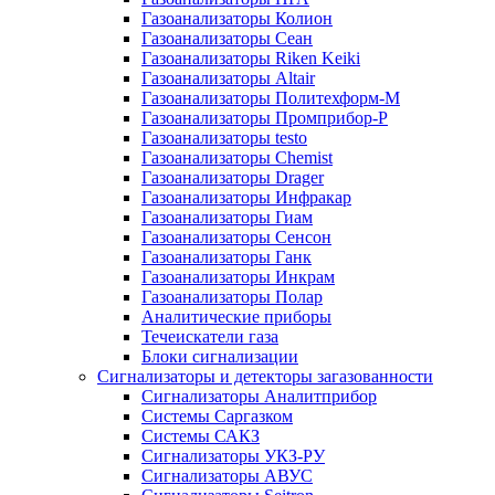
Газоанализаторы Колион
Газоанализаторы Сеан
Газоанализаторы Riken Keiki
Газоанализаторы Altair
Газоанализаторы Политехформ-М
Газоанализаторы Промприбор-Р
Газоанализаторы testo
Газоанализаторы Chemist
Газоанализаторы Drager
Газоанализаторы Инфракар
Газоанализаторы Гиам
Газоанализаторы Сенсон
Газоанализаторы Ганк
Газоанализаторы Инкрам
Газоанализаторы Полар
Аналитические приборы
Течеискатели газа
Блоки сигнализации
Сигнализаторы и детекторы загазованности
Сигнализаторы Аналитприбор
Системы Саргазком
Системы САКЗ
Сигнализаторы УКЗ-РУ
Сигнализаторы АВУС