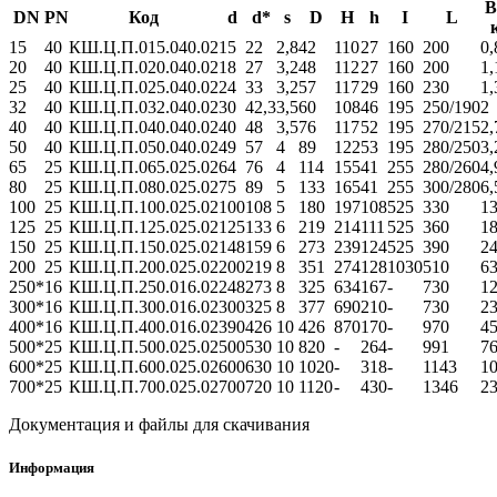
В
DN
PN
Код
d
d*
s
D
H
h
I
L
к
15
40
КШ.Ц.П.015.040.02
15
22
2,8
42
110
27
160
200
0,
20
40
КШ.Ц.П.020.040.02
18
27
3,2
48
112
27
160
200
1,
25
40
КШ.Ц.П.025.040.02
24
33
3,2
57
117
29
160
230
1,
32
40
КШ.Ц.П.032.040.02
30
42,3
3,5
60
108
46
195
250/190
2
40
40
КШ.Ц.П.040.040.02
40
48
3,5
76
117
52
195
270/215
2,
50
40
КШ.Ц.П.050.040.02
49
57
4
89
122
53
195
280/250
3,
65
25
КШ.Ц.П.065.025.02
64
76
4
114
155
41
255
280/260
4,
80
25
КШ.Ц.П.080.025.02
75
89
5
133
165
41
255
300/280
6,
100
25
КШ.Ц.П.100.025.02
100
108
5
180
197
108
525
330
13
125
25
КШ.Ц.П.125.025.02
125
133
6
219
214
111
525
360
18
150
25
КШ.Ц.П.150.025.02
148
159
6
273
239
124
525
390
24
200
25
КШ.Ц.П.200.025.02
200
219
8
351
274
128
1030
510
6
250*
16
КШ.Ц.П.250.016.02
248
273
8
325
634
167
-
730
12
300*
16
КШ.Ц.П.300.016.02
300
325
8
377
690
210
-
730
23
400*
16
КШ.Ц.П.400.016.02
390
426
10
426
870
170
-
970
45
500*
25
КШ.Ц.П.500.025.02
500
530
10
820
-
264
-
991
7
600*
25
КШ.Ц.П.600.025.02
600
630
10
1020
-
318
-
1143
1
700*
25
КШ.Ц.П.700.025.02
700
720
10
1120
-
430
-
1346
2
Документация и файлы для скачивания
Информация