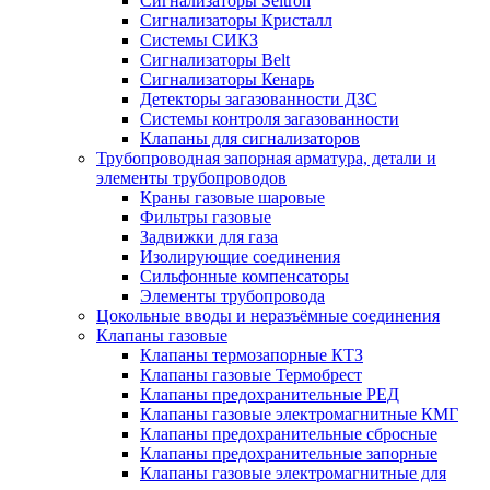
Сигнализаторы Seitron
Сигнализаторы Кристалл
Системы СИКЗ
Сигнализаторы Belt
Сигнализаторы Кенарь
Детекторы загазованности ДЗС
Системы контроля загазованности
Клапаны для сигнализаторов
Трубопроводная запорная арматура, детали и
элементы трубопроводов
Краны газовые шаровые
Фильтры газовые
Задвижки для газа
Изолирующие соединения
Сильфонные компенсаторы
Элементы трубопровода
Цокольные вводы и неразъёмные соединения
Клапаны газовые
Клапаны термозапорные КТЗ
Клапаны газовые Термобрест
Клапаны предохранительные РЕД
Клапаны газовые электромагнитные КМГ
Клапаны предохранительные сбросные
Клапаны предохранительные запорные
Клапаны газовые электромагнитные для