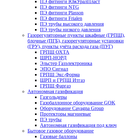
ПЭ фитинги ЮжУралПласт
ПЭ фитинги NTG
ПЭ фитинги Plasson
ПЭ фитинги Frialen
ПЭ трубы высокого давления
ПЭ трубы низкого давления
Газорегуляторные пункты шкафные (ГРПШ),
блочные (ПГБ), газорегуляторные установки
(ГРУ), пункты учёта расхода газа (ПУГ)
ГРПШ ОХТА
ШРП-НОРД
Эльстер Газэлектроника
ЭПО Сигнал
ГРПШ Экс-Форма
ШРП и ГРПШ Итгаз
ГРПШ Фаргаз
Автономная газификация
Газгольдеры
Газобаллонное оборудование GOK
Оборудование Cavagna Group
Протекторы магниевые
ПЭ трубы
Автономная газификация под ключ
Бытовое газовое оборудование
Газовые баллоны