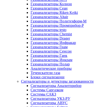
Газоанализаторы Колион
Газоанализаторы Сеан
Газоанализаторы Riken Keiki
Газоанализаторы Altair
Газоанализаторы Политехформ-М
Газоанализаторы Промприбор-Р
Газоанализаторы testo
Газоанализаторы Chemist
Газоанализаторы Drager
Газоанализаторы Инфракар
Газоанализаторы Гиам
Газоанализаторы Сенсон
Газоанализаторы Ганк
Газоанализаторы Инкрам
Газоанализаторы Полар
Аналитические приборы
Течеискатели газа
Блоки сигнализации
Сигнализаторы и детекторы загазованности
Сигнализаторы Аналитприбор
Системы Саргазком
Системы САКЗ
Сигнализаторы УКЗ-РУ
Сигнализаторы АВУС