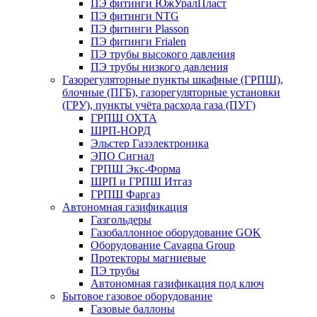
ПЭ фитинги ЮжУралПласт
ПЭ фитинги NTG
ПЭ фитинги Plasson
ПЭ фитинги Frialen
ПЭ трубы высокого давления
ПЭ трубы низкого давления
Газорегуляторные пункты шкафные (ГРПШ),
блочные (ПГБ), газорегуляторные установки
(ГРУ), пункты учёта расхода газа (ПУГ)
ГРПШ ОХТА
ШРП-НОРД
Эльстер Газэлектроника
ЭПО Сигнал
ГРПШ Экс-Форма
ШРП и ГРПШ Итгаз
ГРПШ Фаргаз
Автономная газификация
Газгольдеры
Газобаллонное оборудование GOK
Оборудование Cavagna Group
Протекторы магниевые
ПЭ трубы
Автономная газификация под ключ
Бытовое газовое оборудование
Газовые баллоны