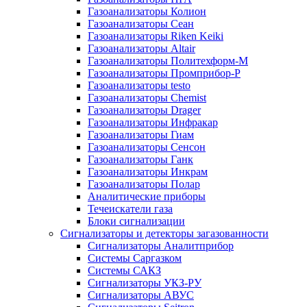
Газоанализаторы Колион
Газоанализаторы Сеан
Газоанализаторы Riken Keiki
Газоанализаторы Altair
Газоанализаторы Политехформ-М
Газоанализаторы Промприбор-Р
Газоанализаторы testo
Газоанализаторы Chemist
Газоанализаторы Drager
Газоанализаторы Инфракар
Газоанализаторы Гиам
Газоанализаторы Сенсон
Газоанализаторы Ганк
Газоанализаторы Инкрам
Газоанализаторы Полар
Аналитические приборы
Течеискатели газа
Блоки сигнализации
Сигнализаторы и детекторы загазованности
Сигнализаторы Аналитприбор
Системы Саргазком
Системы САКЗ
Сигнализаторы УКЗ-РУ
Сигнализаторы АВУС