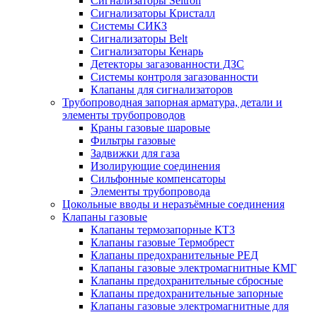
Сигнализаторы Seitron
Сигнализаторы Кристалл
Системы СИКЗ
Сигнализаторы Belt
Сигнализаторы Кенарь
Детекторы загазованности ДЗС
Системы контроля загазованности
Клапаны для сигнализаторов
Трубопроводная запорная арматура, детали и
элементы трубопроводов
Краны газовые шаровые
Фильтры газовые
Задвижки для газа
Изолирующие соединения
Сильфонные компенсаторы
Элементы трубопровода
Цокольные вводы и неразъёмные соединения
Клапаны газовые
Клапаны термозапорные КТЗ
Клапаны газовые Термобрест
Клапаны предохранительные РЕД
Клапаны газовые электромагнитные КМГ
Клапаны предохранительные сбросные
Клапаны предохранительные запорные
Клапаны газовые электромагнитные для