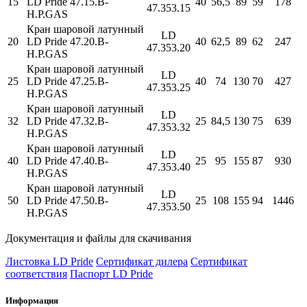
15
LD Pride 47.15.В-
40
56,5
89
59
178
47.353.15
Н.Р.GAS
Кран шаровой латунный
LD
20
LD Pride 47.20.В-
40
62,5
89
62
247
47.353.20
Н.Р.GAS
Кран шаровой латунный
LD
25
LD Pride 47.25.В-
40
74
130
70
427
47.353.25
Н.Р.GAS
Кран шаровой латунный
LD
32
LD Pride 47.32.В-
25
84,5
130
75
639
47.353.32
Н.Р.GAS
Кран шаровой латунный
LD
40
LD Pride 47.40.В-
25
95
155
87
930
47.353.40
Н.Р.GAS
Кран шаровой латунный
LD
50
LD Pride 47.50.В-
25
108
155
94
1446
47.353.50
Н.Р.GAS
Документация и файлы для скачивания
Листовка LD Pride
Сертификат дилера
Сертификат
соответствия
Паспорт LD Pride
Информация