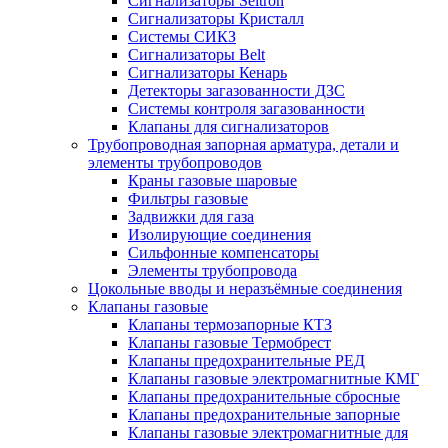
Сигнализаторы Seitron
Сигнализаторы Кристалл
Системы СИКЗ
Сигнализаторы Belt
Сигнализаторы Кенарь
Детекторы загазованности ДЗС
Системы контроля загазованности
Клапаны для сигнализаторов
Трубопроводная запорная арматура, детали и
элементы трубопроводов
Краны газовые шаровые
Фильтры газовые
Задвижки для газа
Изолирующие соединения
Сильфонные компенсаторы
Элементы трубопровода
Цокольные вводы и неразъёмные соединения
Клапаны газовые
Клапаны термозапорные КТЗ
Клапаны газовые Термобрест
Клапаны предохранительные РЕД
Клапаны газовые электромагнитные КМГ
Клапаны предохранительные сбросные
Клапаны предохранительные запорные
Клапаны газовые электромагнитные для