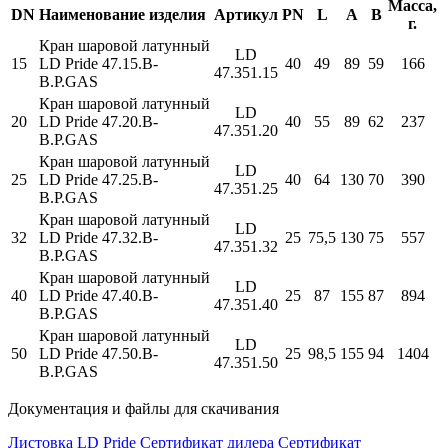
Масса,
DN
Наименование изделия
Артикул
PN
L
A
B
г.
Кран шаровой латунный
LD
15
LD Pride 47.15.В-
40
49
89
59
166
47.351.15
В.Р.GAS
Кран шаровой латунный
LD
20
LD Pride 47.20.В-
40
55
89
62
237
47.351.20
В.Р.GAS
Кран шаровой латунный
LD
25
LD Pride 47.25.В-
40
64
130
70
390
47.351.25
В.Р.GAS
Кран шаровой латунный
LD
32
LD Pride 47.32.В-
25
75,5
130
75
557
47.351.32
В.Р.GAS
Кран шаровой латунный
LD
40
LD Pride 47.40.В-
25
87
155
87
894
47.351.40
В.Р.GAS
Кран шаровой латунный
LD
50
LD Pride 47.50.В-
25
98,5
155
94
1404
47.351.50
В.Р.GAS
Документация и файлы для скачивания
Листовка LD Pride
Сертификат дилера
Сертификат