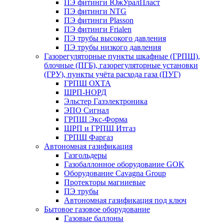
ПЭ фитинги ЮжУралПласт
ПЭ фитинги NTG
ПЭ фитинги Plasson
ПЭ фитинги Frialen
ПЭ трубы высокого давления
ПЭ трубы низкого давления
Газорегуляторные пункты шкафные (ГРПШ),
блочные (ПГБ), газорегуляторные установки
(ГРУ), пункты учёта расхода газа (ПУГ)
ГРПШ ОХТА
ШРП-НОРД
Эльстер Газэлектроника
ЭПО Сигнал
ГРПШ Экс-Форма
ШРП и ГРПШ Итгаз
ГРПШ Фаргаз
Автономная газификация
Газгольдеры
Газобаллонное оборудование GOK
Оборудование Cavagna Group
Протекторы магниевые
ПЭ трубы
Автономная газификация под ключ
Бытовое газовое оборудование
Газовые баллоны