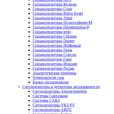
Газоанализаторы Колион
Газоанализаторы Сеан
Газоанализаторы Riken Keiki
Газоанализаторы Altair
Газоанализаторы Политехформ-М
Газоанализаторы Промприбор-Р
Газоанализаторы testo
Газоанализаторы Chemist
Газоанализаторы Drager
Газоанализаторы Инфракар
Газоанализаторы Гиам
Газоанализаторы Сенсон
Газоанализаторы Ганк
Газоанализаторы Инкрам
Газоанализаторы Полар
Аналитические приборы
Течеискатели газа
Блоки сигнализации
Сигнализаторы и детекторы загазованности
Сигнализаторы Аналитприбор
Системы Саргазком
Системы САКЗ
Сигнализаторы УКЗ-РУ
Сигнализаторы АВУС