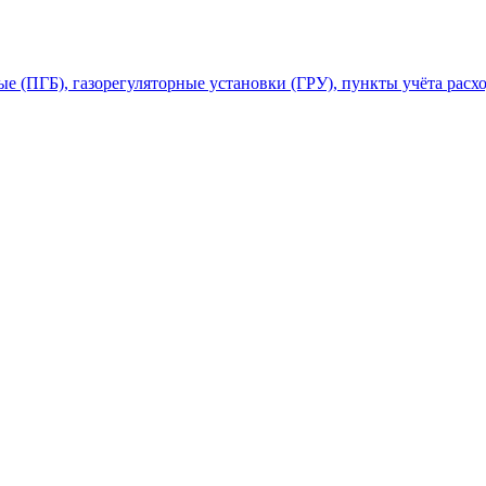
 (ПГБ), газорегуляторные установки (ГРУ), пункты учёта расхо