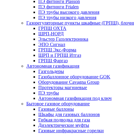
ПЭ фитинги Plasson
ПЭ фитинги Frialen
ПЭ трубы высокого давления
ПЭ трубы низкого давления
Газорегуляторные пункты шкафные (ГРПШ), блочные
ГРПШ ОХТА
ШРП-НОРД
Эльстер Газэлектроника
ЭПО Сигнал
ГРПШ Экс-Форма
ШРП и ГРПШ Итгаз
ГРПШ Фаргаз
Автономная газификация
Газгольдеры
Газобаллонное оборудование GOK
Оборудование Cavagna Group
Протекторы магниевые
ПЭ трубы
Автономная газификация под ключ
Бытовое газовое оборудование
Газовые баллоны
Шкафы для газовых баллонов
Гибкая подводка для газа
Диэлектрические муфты
Газовые инфракрасные горелки