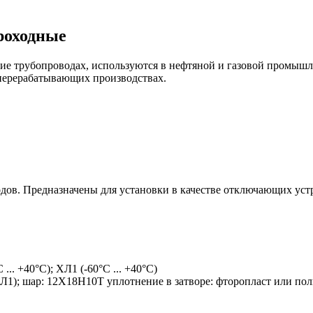
роходные
 трубопроводах, используются в нефтяной и газовой промышлен
перерабатывающих производствах.
ов. Предназначены для установки в качестве отключающих уст
.. +40°C); ХЛ1 (-60°C ... +40°C)
Л1); шар: 12Х18Н10Т уплотнение в затворе: фторопласт или поли