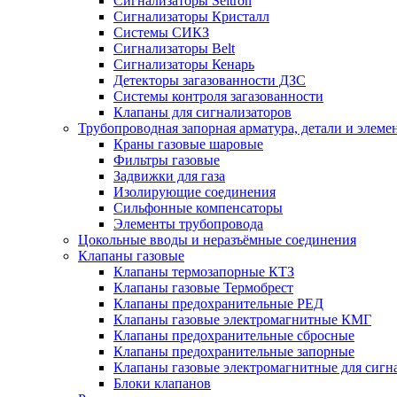
Сигнализаторы Seitron
Сигнализаторы Кристалл
Системы СИКЗ
Сигнализаторы Belt
Сигнализаторы Кенарь
Детекторы загазованности ДЗС
Системы контроля загазованности
Клапаны для сигнализаторов
Трубопроводная запорная арматура, детали и элем
Краны газовые шаровые
Фильтры газовые
Задвижки для газа
Изолирующие соединения
Сильфонные компенсаторы
Элементы трубопровода
Цокольные вводы и неразъёмные соединения
Клапаны газовые
Клапаны термозапорные КТЗ
Клапаны газовые Термобрест
Клапаны предохранительные РЕД
Клапаны газовые электромагнитные КМГ
Клапаны предохранительные сбросные
Клапаны предохранительные запорные
Клапаны газовые электромагнитные для сигн
Блоки клапанов