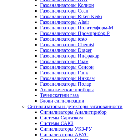
Газоанализаторы Колион
Газоанализаторы Сеан
Газоанализаторы Riken Keiki
Газоанализаторы Altair
Газоанализаторы Политехформ-М
Газоанализаторы Промприбор-Р
Газоанализаторы testo
Газоанализаторы Chemist
Газоанализаторы Drager
Газоанализаторы Инфракар
Газоанализаторы Гиам
Газоанализаторы Сенсон
Газоанализаторы Ганк
Газоанализаторы Инкрам
Газоанализаторы Полар
Аналитические приборы
Течеискатели газа
Блоки сигнализации
Сигнализаторы и детекторы загазованности
Сигнализаторы Аналитприбор
Системы Саргазком
Системы САКЗ
Сигнализаторы УКЗ-РУ
Сигнализаторы АВУС