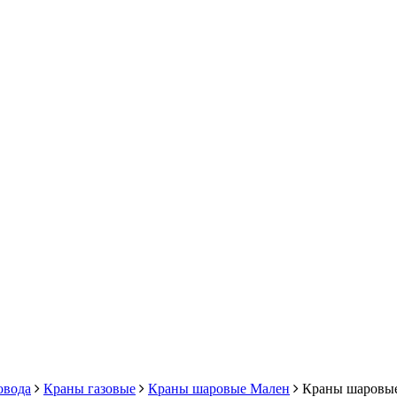
овода
Краны газовые
Краны шаровые Мален
Краны шаровые