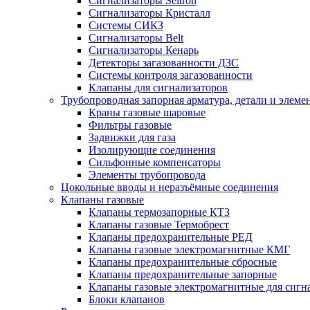
Сигнализаторы Seitron
Сигнализаторы Кристалл
Системы СИКЗ
Сигнализаторы Belt
Сигнализаторы Кенарь
Детекторы загазованности ДЗС
Системы контроля загазованности
Клапаны для сигнализаторов
Трубопроводная запорная арматура, детали и элем
Краны газовые шаровые
Фильтры газовые
Задвижки для газа
Изолирующие соединения
Сильфонные компенсаторы
Элементы трубопровода
Цокольные вводы и неразъёмные соединения
Клапаны газовые
Клапаны термозапорные КТЗ
Клапаны газовые Термобрест
Клапаны предохранительные РЕД
Клапаны газовые электромагнитные КМГ
Клапаны предохранительные сбросные
Клапаны предохранительные запорные
Клапаны газовые электромагнитные для сигн
Блоки клапанов