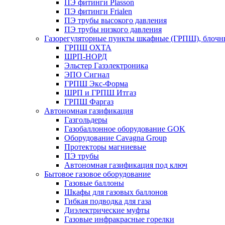
ПЭ фитинги Plasson
ПЭ фитинги Frialen
ПЭ трубы высокого давления
ПЭ трубы низкого давления
Газорегуляторные пункты шкафные (ГРПШ), блочные
ГРПШ ОХТА
ШРП-НОРД
Эльстер Газэлектроника
ЭПО Сигнал
ГРПШ Экс-Форма
ШРП и ГРПШ Итгаз
ГРПШ Фаргаз
Автономная газификация
Газгольдеры
Газобаллонное оборудование GOK
Оборудование Cavagna Group
Протекторы магниевые
ПЭ трубы
Автономная газификация под ключ
Бытовое газовое оборудование
Газовые баллоны
Шкафы для газовых баллонов
Гибкая подводка для газа
Диэлектрические муфты
Газовые инфракрасные горелки