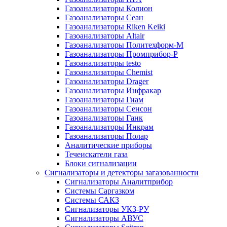
Газоанализаторы Колион
Газоанализаторы Сеан
Газоанализаторы Riken Keiki
Газоанализаторы Altair
Газоанализаторы Политехформ-М
Газоанализаторы Промприбор-Р
Газоанализаторы testo
Газоанализаторы Chemist
Газоанализаторы Drager
Газоанализаторы Инфракар
Газоанализаторы Гиам
Газоанализаторы Сенсон
Газоанализаторы Ганк
Газоанализаторы Инкрам
Газоанализаторы Полар
Аналитические приборы
Течеискатели газа
Блоки сигнализации
Сигнализаторы и детекторы загазованности
Сигнализаторы Аналитприбор
Системы Саргазком
Системы САКЗ
Сигнализаторы УКЗ-РУ
Сигнализаторы АВУС