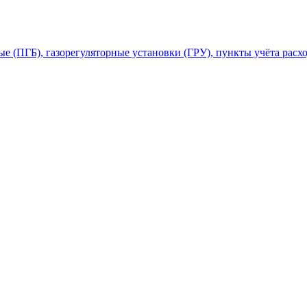
 (ПГБ), газорегуляторные установки (ГРУ), пункты учёта расхо