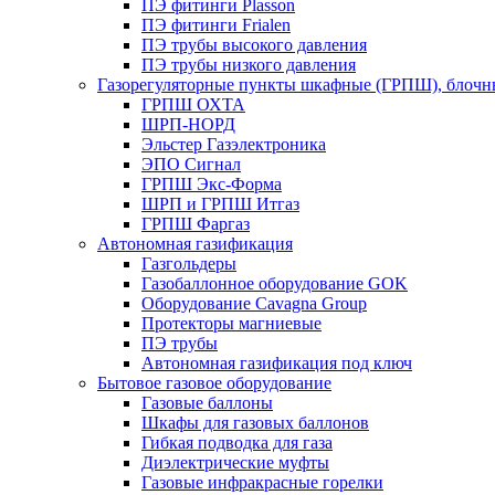
ПЭ фитинги Plasson
ПЭ фитинги Frialen
ПЭ трубы высокого давления
ПЭ трубы низкого давления
Газорегуляторные пункты шкафные (ГРПШ), блочные
ГРПШ ОХТА
ШРП-НОРД
Эльстер Газэлектроника
ЭПО Сигнал
ГРПШ Экс-Форма
ШРП и ГРПШ Итгаз
ГРПШ Фаргаз
Автономная газификация
Газгольдеры
Газобаллонное оборудование GOK
Оборудование Cavagna Group
Протекторы магниевые
ПЭ трубы
Автономная газификация под ключ
Бытовое газовое оборудование
Газовые баллоны
Шкафы для газовых баллонов
Гибкая подводка для газа
Диэлектрические муфты
Газовые инфракрасные горелки