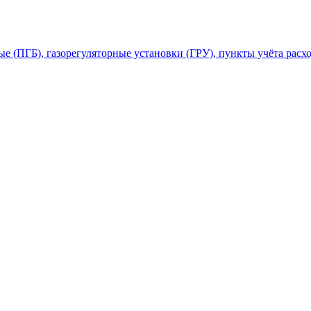
 (ПГБ), газорегуляторные установки (ГРУ), пункты учёта расхо