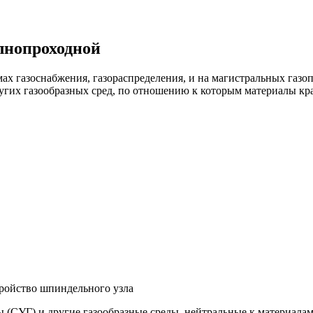
лнопроходной
мах газоснабжения, газораспределения, и на магистральных газ
угих газообразных сред, по отношению к которым материалы кр
тройство шпиндельного узла
 (СУГ) и другие газообразные среды, нейтральные к материалам