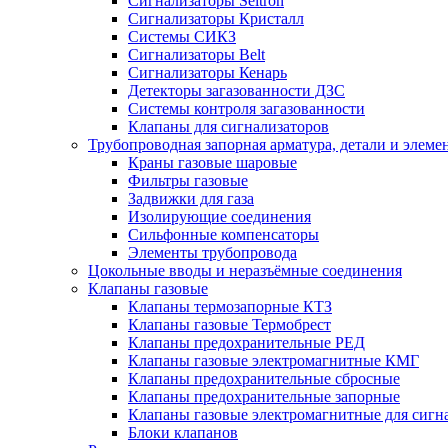
Сигнализаторы Seitron
Сигнализаторы Кристалл
Системы СИКЗ
Сигнализаторы Belt
Сигнализаторы Кенарь
Детекторы загазованности ДЗС
Системы контроля загазованности
Клапаны для сигнализаторов
Трубопроводная запорная арматура, детали и элем
Краны газовые шаровые
Фильтры газовые
Задвижки для газа
Изолирующие соединения
Сильфонные компенсаторы
Элементы трубопровода
Цокольные вводы и неразъёмные соединения
Клапаны газовые
Клапаны термозапорные КТЗ
Клапаны газовые Термобрест
Клапаны предохранительные РЕД
Клапаны газовые электромагнитные КМГ
Клапаны предохранительные сбросные
Клапаны предохранительные запорные
Клапаны газовые электромагнитные для сигн
Блоки клапанов