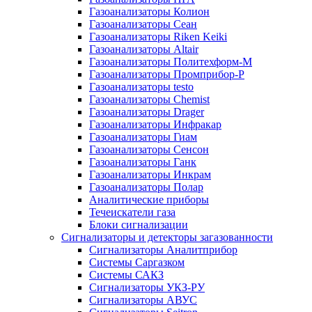
Газоанализаторы Колион
Газоанализаторы Сеан
Газоанализаторы Riken Keiki
Газоанализаторы Altair
Газоанализаторы Политехформ-М
Газоанализаторы Промприбор-Р
Газоанализаторы testo
Газоанализаторы Chemist
Газоанализаторы Drager
Газоанализаторы Инфракар
Газоанализаторы Гиам
Газоанализаторы Сенсон
Газоанализаторы Ганк
Газоанализаторы Инкрам
Газоанализаторы Полар
Аналитические приборы
Течеискатели газа
Блоки сигнализации
Сигнализаторы и детекторы загазованности
Сигнализаторы Аналитприбор
Системы Саргазком
Системы САКЗ
Сигнализаторы УКЗ-РУ
Сигнализаторы АВУС