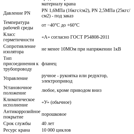
материалу крана
PN 1,6МПа (16кгс/см2), PN 2,5МПа (25кгс/
Давление PN
см2) - под заказ
Температура
от −40°С до +60°С
рабочей среды
Класс
«А» согласно ГОСТ Р54808-2011
герметичности
Сопротивление
не менее 10МОм при напряжении 1кВ
изолятора
Тип
присоединения к
фланец
трубопроводу
ручное - рукоятка или редуктор,
Управление
электропривод
Установочное
любое, кроме приводом вниз
положение
Климатическое
«У» (обычное)
исполнение
Антикоррозийное
порошковое
покрытие
Срок службы
40 лет
Ресурс крана
10 000 циклов