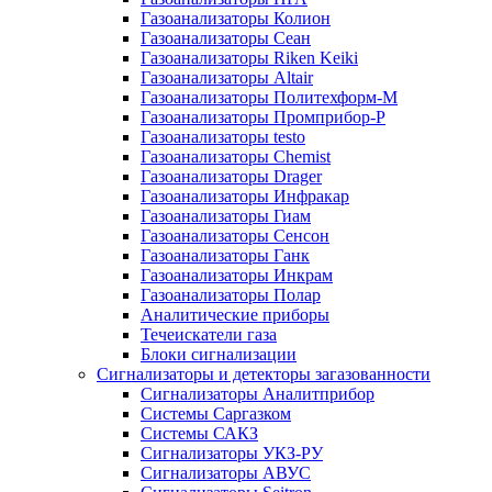
Газоанализаторы Колион
Газоанализаторы Сеан
Газоанализаторы Riken Keiki
Газоанализаторы Altair
Газоанализаторы Политехформ-М
Газоанализаторы Промприбор-Р
Газоанализаторы testo
Газоанализаторы Chemist
Газоанализаторы Drager
Газоанализаторы Инфракар
Газоанализаторы Гиам
Газоанализаторы Сенсон
Газоанализаторы Ганк
Газоанализаторы Инкрам
Газоанализаторы Полар
Аналитические приборы
Течеискатели газа
Блоки сигнализации
Сигнализаторы и детекторы загазованности
Сигнализаторы Аналитприбор
Системы Саргазком
Системы САКЗ
Сигнализаторы УКЗ-РУ
Сигнализаторы АВУС