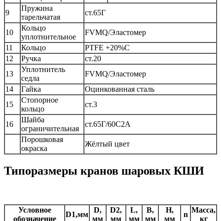
Пружина
9
ст.65Г
тарельчатая
Кольцо
10
FVMQ/Эластомер
уплотнительное
11
Кольцо
PTFE +20%C
12
Ручка
ст.20
Уплотнитель
13
FVMQ/Эластомер
седла
14
Гайка
Оцинкованная сталь
Стопорное
15
ст.3
кольцо
Шайба
16
ст.65Г/60С2А
ограничительная
Порошковая
Жёлтый цвет
окраска
Типоразмеры кранов шаровых КШИ
Условное
D,
D2,
L,
B,
H,
Масса,
D1,мм
n
обозначение
мм
мм
мм
мм
мм
кг