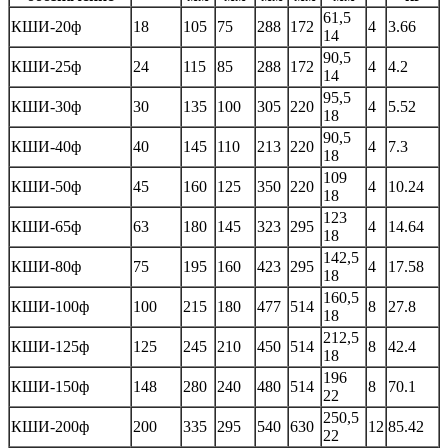
61,5
КШИ-20ф
18
105
75
288
172
4
3.66
14
90,5
КШИ-25ф
24
115
85
288
172
4
4.2
14
95,5
КШИ-30ф
30
135
100
305
220
4
5.52
18
90,5
КШИ-40ф
40
145
110
213
220
4
7.3
18
109
КШИ-50ф
45
160
125
350
220
4
10.24
18
123
КШИ-65ф
63
180
145
323
295
4
14.64
18
142,5
КШИ-80ф
75
195
160
423
295
4
17.58
18
160,5
КШИ-100ф
100
215
180
477
514
8
27.8
18
212,5
КШИ-125ф
125
245
210
450
514
8
42.4
18
196
КШИ-150ф
148
280
240
480
514
8
70.1
22
250,5
КШИ-200ф
200
335
295
540
630
12
85.42
22