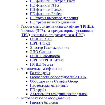
ПЭ фитинги ЮжУралПласт
ПЭ фитинги NTG
ПЭ фитинги Plasson
ПЭ фитинги Frialen
ПЭ трубы высокого давления
ПЭ трубы низкого давления
Газорегуляторные пункты шкафные (ГРПШ),
блочные (ПГБ), газорегуляторные установки
(ГРУ), пункты учёта расхода газа (ПУГ)
ГРПШ ОХТА
ШРП-НОРД
Эльстер Газэлектроника
ЭПО Сигнал
ГРПШ Экс-Форма
ШРП и ГРПШ Итгаз
ГРПШ Фаргаз
Автономная газификация
Газгольдеры
Газобаллонное оборудование GOK
Оборудование Cavagna Group
Протекторы магниевые
ПЭ трубы
Автономная газификация под ключ
Бытовое газовое оборудование
Газовые баллоны