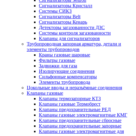
Сигнализаторы Seitron
Сигнализаторы Кристалл
Системы СИКЗ
Сигнализаторы Belt
Сигнализаторы Кенарь
Детекторы загазованности ДЗС
Системы контроля загазованности
Клапаны для сигнализаторов
Трубопроводная запорная арматура, детали и
элементы трубопроводов
Краны газовые шаровые
Фильтры газовые
Задвижки для газа
Изолирующие соединения
Сильфонные компенсаторы
Элементы трубопровода
Цокольные вводы и неразъёмные соединения
Клапаны газовые
Клапаны термозапорные КТЗ
Клапаны газовые Термобрест
Клапаны предохранительные РЕД
Клапаны газовые электромагнитные КМГ
Клапаны предохранительные сбросные
Клапаны предохранительные запорные
Клапаны газовые электромагнитные для