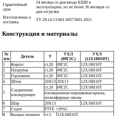
24 месяца со дня ввода КШИ в
Гарантийный
эксплуатацию, но не более 36 месяцев со
срок
дня отгрузки
Изготовление и
ТУ 28.14.13-001-94573601-2021
поставка
Конструкция и материалы
№
УХЛ
УХЛ
Деталь
У
п/п
(09Г2С)
(12X18H10T)
1
Корпус
ст.20
09Г2С
12X18H10T
2
Патрубок
ст.20
09Г2С
12X18H10T
3
Горловина
ст.20
09Г2С
12X18H10T
4
Шток
20Х13
20Х13
12X18H10T
ст.20
09Г2С
12X18H10T
Соединение
5
изоляционная порошковая краска,
изолирующее
полиэфирные смолы
6
Шар
20Х13
12X18H10T
7
Седло
PTFE +20%C
8
Кольцо опорное
ст.3
12X18H10T