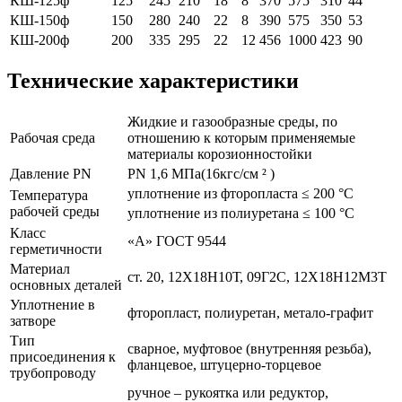
КШ-125ф
125
245
210
18
8
370
575
310
44
КШ-150ф
150
280
240
22
8
390
575
350
53
КШ-200ф
200
335
295
22
12
456
1000
423
90
Технические характеристики
Жидкие и газообразные среды, по
Рабочая среда
отношению к которым применяемые
материалы корозионностойки
Давление PN
PN 1,6 МПа(16кгс/см ² )
уплотнение из фторопласта ≤ 200 °С
Температура
рабочей среды
уплотнение из полиуретана ≤ 100 °С
Класс
«А» ГОСТ 9544
герметичности
Материал
ст. 20, 12Х18Н10Т, 09Г2С, 12Х18Н12М3Т
основных деталей
Уплотнение в
фторопласт, полиуретан, метало-графит
затворе
Тип
сварное, муфтовое (внутренняя резьба),
присоединения к
фланцевое, штуцерно-торцевое
трубопроводу
ручное – рукоятка или редуктор,