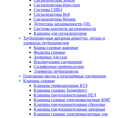
Сигнализаторы Seitron
Сигнализаторы Кристалл
Системы СИКЗ
Сигнализаторы Belt
Сигнализаторы Кенарь
Детекторы загазованности ДЗС
Системы контроля загазованности
Клапаны для сигнализаторов
Трубопроводная запорная арматура, детали и
элементы трубопроводов
Краны газовые шаровые
Фильтры газовые
Задвижки для газа
Изолирующие соединения
Сильфонные компенсаторы
Элементы трубопровода
Цокольные вводы и неразъёмные соединения
Клапаны газовые
Клапаны термозапорные КТЗ
Клапаны газовые Термобрест
Клапаны предохранительные РЕД
Клапаны газовые электромагнитные КМГ
Клапаны предохранительные сбросные
Клапаны предохранительные запорные
Клапаны газовые электромагнитные для