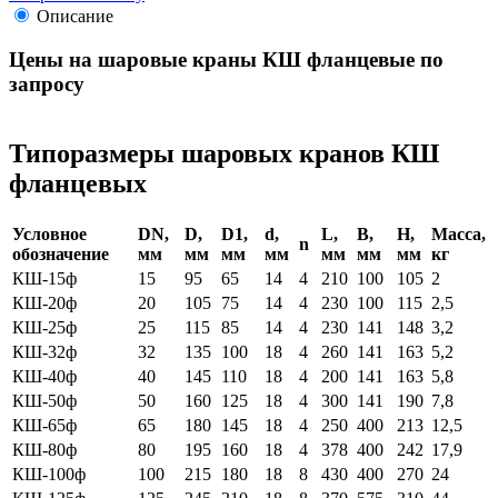
Описание
Цены на шаровые краны КШ фланцевые по
запросу
Типоразмеры шаровых кранов КШ
фланцевых
Условное
DN,
D,
D1,
d,
L,
B,
H,
Масса,
n
обозначение
мм
мм
мм
мм
мм
мм
мм
кг
КШ-15ф
15
95
65
14
4
210
100
105
2
КШ-20ф
20
105
75
14
4
230
100
115
2,5
КШ-25ф
25
115
85
14
4
230
141
148
3,2
КШ-32ф
32
135
100
18
4
260
141
163
5,2
КШ-40ф
40
145
110
18
4
200
141
163
5,8
КШ-50ф
50
160
125
18
4
300
141
190
7,8
КШ-65ф
65
180
145
18
4
250
400
213
12,5
КШ-80ф
80
195
160
18
4
378
400
242
17,9
КШ-100ф
100
215
180
18
8
430
400
270
24