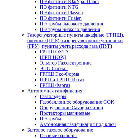
ПЭ фитинги ЮжУралПласт
ПЭ фитинги NTG
ПЭ фитинги Plasson
ПЭ фитинги Frialen
ПЭ трубы высокого давления
ПЭ трубы низкого давления
Газорегуляторные пункты шкафные (ГРПШ),
блочные (ПГБ), газорегуляторные установки
(ГРУ), пункты учёта расхода газа (ПУГ)
ГРПШ ОХТА
ШРП-НОРД
Эльстер Газэлектроника
ЭПО Сигнал
ГРПШ Экс-Форма
ШРП и ГРПШ Итгаз
ГРПШ Фаргаз
Автономная газификация
Газгольдеры
Газобаллонное оборудование GOK
Оборудование Cavagna Group
Протекторы магниевые
ПЭ трубы
Автономная газификация под ключ
Бытовое газовое оборудование
Газовые баллоны