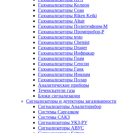
Газоанализаторы Колион
Газоанализаторы Сеан
Газоанализаторы Riken Keiki
Газоанализаторы Altair
Газоанализаторы Политехформ-М
Газоанализаторы Промприбор-Р
Газоанализаторы testo
Газоанализаторы Chemist
Газоанализаторы Drager
Газоанализаторы Инфракар
Газоанализаторы Гиам
Газоанализаторы Сенсон
Газоанализаторы Ганк
Газоанализаторы Инкрам
Газоанализаторы Полар
Аналитические приборы
Течеискатели газа
Блоки сигнализации
Сигнализаторы и детекторы загазованности
Сигнализаторы Аналитприбор
Системы Саргазком
Системы САКЗ
Сигнализаторы УКЗ-РУ
Сигнализаторы АВУС