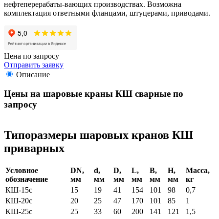
нефтеперерабаты-вающих производствах. Возможна
комплектация ответными фланцами, штуцерами, приводами.
Цена по запросу
Отправить заявку
Описание
Цены на шаровые краны КШ сварные по
запросу
Типоразмеры шаровых кранов КШ
приварных
Условное
DN,
d,
D,
L,
B,
H,
Масса,
обозначение
мм
мм
мм
мм
мм
мм
кг
КШ-15c
15
19
41
154
101
98
0,7
КШ-20c
20
25
47
170
101
85
1
КШ-25c
25
33
60
200
141
121
1,5