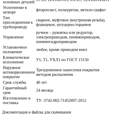
основных деталей
Уплотнение в
фторопласт, полиуретан, метало-графит
затворе
Тип
сварное, муфтовое (внутренняя резьба),
присоединения к
фланцевое, штуцерно-торцевое
трубопроводу
ручное – рукоятка или редуктор,
Управление
электроприводом, пневмоприводом,
пневмогидроприводом
Установочное
любое, кроме приводом вниз
положение
Климатическое
У1, Т1, УХЛ1 по ГОСТ 15150
исполнение
Наружное
Трехуровневое нанесения покрытия
антикоррозионное
методом распыления
покрытие
Срок службы
40 лет
Гарантийный
24 месяца
срок
Изготовление и
ТУ -3742-002-71452697-2012
поставка
Документация и файлы для скачивания