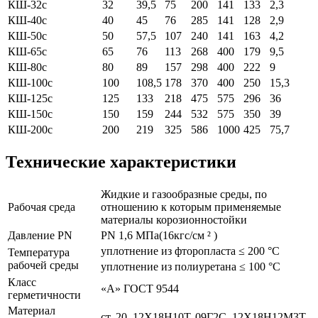
КШ-32c
32
39,5
75
200
141
133
2,3
КШ-40c
40
45
76
285
141
128
2,9
КШ-50c
50
57,5
107
240
141
163
4,2
КШ-65c
65
76
113
268
400
179
9,5
КШ-80c
80
89
157
298
400
222
9
КШ-100c
100
108,5
178
370
400
250
15,3
КШ-125c
125
133
218
475
575
296
36
КШ-150c
150
159
244
532
575
350
39
КШ-200c
200
219
325
586
1000
425
75,7
Технические характеристики
Жидкие и газообразные среды, по
Рабочая среда
отношению к которым применяемые
материалы корозионностойки
Давление PN
PN 1,6 МПа(16кгс/см ² )
уплотнение из фторопласта ≤ 200 °С
Температура
рабочей среды
уплотнение из полиуретана ≤ 100 °С
Класс
«А» ГОСТ 9544
герметичности
Материал
ст. 20, 12Х18Н10Т, 09Г2С, 12Х18Н12М3Т