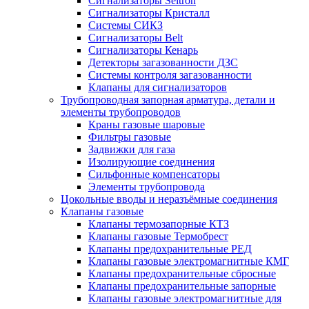
Сигнализаторы Seitron
Сигнализаторы Кристалл
Системы СИКЗ
Сигнализаторы Belt
Сигнализаторы Кенарь
Детекторы загазованности ДЗС
Системы контроля загазованности
Клапаны для сигнализаторов
Трубопроводная запорная арматура, детали и
элементы трубопроводов
Краны газовые шаровые
Фильтры газовые
Задвижки для газа
Изолирующие соединения
Сильфонные компенсаторы
Элементы трубопровода
Цокольные вводы и неразъёмные соединения
Клапаны газовые
Клапаны термозапорные КТЗ
Клапаны газовые Термобрест
Клапаны предохранительные РЕД
Клапаны газовые электромагнитные КМГ
Клапаны предохранительные сбросные
Клапаны предохранительные запорные
Клапаны газовые электромагнитные для