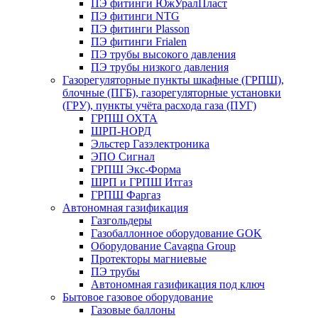
ПЭ фитинги ЮжУралПласт
ПЭ фитинги NTG
ПЭ фитинги Plasson
ПЭ фитинги Frialen
ПЭ трубы высокого давления
ПЭ трубы низкого давления
Газорегуляторные пункты шкафные (ГРПШ),
блочные (ПГБ), газорегуляторные установки
(ГРУ), пункты учёта расхода газа (ПУГ)
ГРПШ ОХТА
ШРП-НОРД
Эльстер Газэлектроника
ЭПО Сигнал
ГРПШ Экс-Форма
ШРП и ГРПШ Итгаз
ГРПШ Фаргаз
Автономная газификация
Газгольдеры
Газобаллонное оборудование GOK
Оборудование Cavagna Group
Протекторы магниевые
ПЭ трубы
Автономная газификация под ключ
Бытовое газовое оборудование
Газовые баллоны