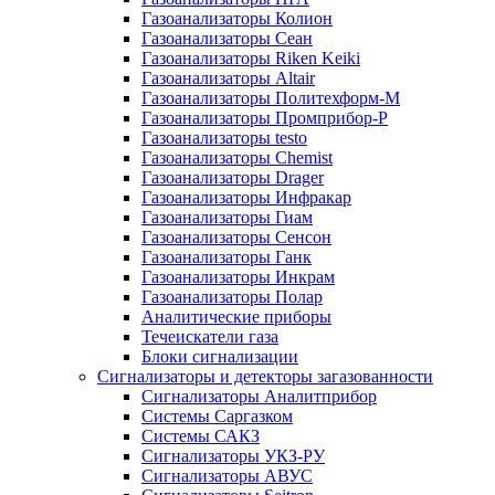
Газоанализаторы Колион
Газоанализаторы Сеан
Газоанализаторы Riken Keiki
Газоанализаторы Altair
Газоанализаторы Политехформ-М
Газоанализаторы Промприбор-Р
Газоанализаторы testo
Газоанализаторы Chemist
Газоанализаторы Drager
Газоанализаторы Инфракар
Газоанализаторы Гиам
Газоанализаторы Сенсон
Газоанализаторы Ганк
Газоанализаторы Инкрам
Газоанализаторы Полар
Аналитические приборы
Течеискатели газа
Блоки сигнализации
Сигнализаторы и детекторы загазованности
Сигнализаторы Аналитприбор
Системы Саргазком
Системы САКЗ
Сигнализаторы УКЗ-РУ
Сигнализаторы АВУС